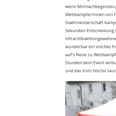
wenn Mitmachbegeisterun
Wettkämpfer/innen von h
Stadtmeisterschaft kämpf
Sekunden-Entscheidung k
Infrarotbiathlongewehren
wunderbar ein solches frö
auf’s Neue zu Wettkämpf
Stunden dem Event verbun
und das trotz höchst lau