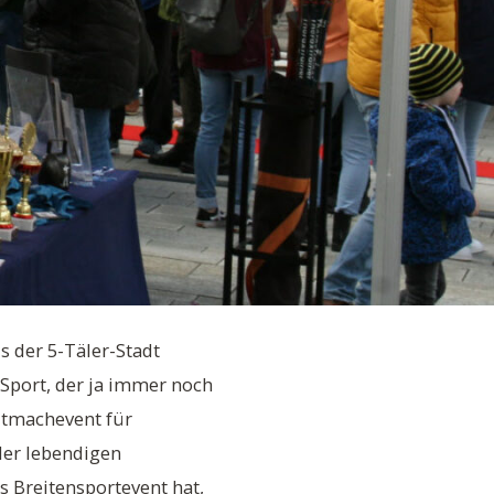
 der 5-Täler-Stadt
Sport, der ja immer noch
itmachevent für
der lebendigen
s Breitensportevent hat,