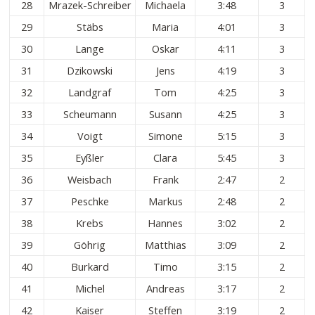
28
Mrazek-Schreiber
Michaela
3:48
3
29
Stäbs
Maria
4:01
3
30
Lange
Oskar
4:11
3
31
Dzikowski
Jens
4:19
3
32
Landgraf
Tom
4:25
3
33
Scheumann
Susann
4:25
3
34
Voigt
Simone
5:15
3
35
Eyßler
Clara
5:45
3
36
Weisbach
Frank
2:47
2
37
Peschke
Markus
2:48
2
38
Krebs
Hannes
3:02
2
39
Göhrig
Matthias
3:09
2
40
Burkard
Timo
3:15
2
41
Michel
Andreas
3:17
2
42
Kaiser
Steffen
3:19
2