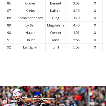
86
Greiler
Bennet
3:08
0
87
Krebs
Kathrin
3:16
0
88
Komaihonodsey
Oleg
3:20
0
89
Eyßler
Magdalena
4:40
0
90
Haase
Werner
4:51
0
91
Bauer
Anna
5:55
0
92
Landgraf
Emil
5:58
0