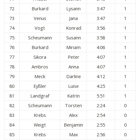
72
Burkard
Lysann
3:47
1
73
Venus
Jana
3:47
1
74
Vogt
Konrad
3:56
1
75
Scheumann
Susann
3:58
1
76
Burkard
Miriam
4:06
1
77
Sikora
Peter
4:07
1
78
Ambros
Anna
4:07
1
79
Meck
Darline
4:12
1
80
Eyßler
Luise
4:25
1
81
Landgraf
Katrin
5:51
1
82
Scheumann
Torsten
2:24
0
83
Krebs
Alex
2:54
0
84
Weigt
Benjamin
2:55
0
85
Krebs
Max
2:56
0