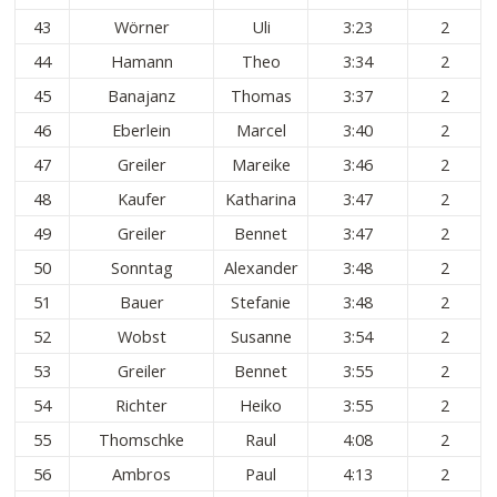
43
Wörner
Uli
3:23
2
44
Hamann
Theo
3:34
2
45
Banajanz
Thomas
3:37
2
46
Eberlein
Marcel
3:40
2
47
Greiler
Mareike
3:46
2
48
Kaufer
Katharina
3:47
2
49
Greiler
Bennet
3:47
2
50
Sonntag
Alexander
3:48
2
51
Bauer
Stefanie
3:48
2
52
Wobst
Susanne
3:54
2
53
Greiler
Bennet
3:55
2
54
Richter
Heiko
3:55
2
55
Thomschke
Raul
4:08
2
56
Ambros
Paul
4:13
2