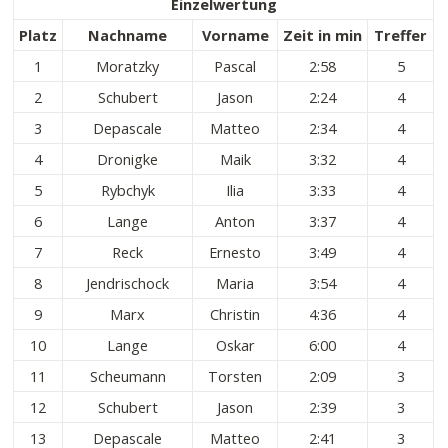
Einzelwertung
Platz
Nachname
Vorname
Zeit in min
Treffer
1
Moratzky
Pascal
2:58
5
2
Schubert
Jason
2:24
4
3
Depascale
Matteo
2:34
4
4
Dronigke
Maik
3:32
4
5
Rybchyk
Ilia
3:33
4
6
Lange
Anton
3:37
4
7
Reck
Ernesto
3:49
4
8
Jendrischock
Maria
3:54
4
9
Marx
Christin
4:36
4
10
Lange
Oskar
6:00
4
11
Scheumann
Torsten
2:09
3
12
Schubert
Jason
2:39
3
13
Depascale
Matteo
2:41
3