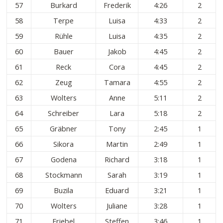
57
Burkard
Frederik
4:26
2
58
Terpe
Luisa
4:33
2
59
Rühle
Luisa
4:35
2
60
Bauer
Jakob
4:45
2
61
Reck
Cora
4:45
2
62
Zeug
Tamara
4:55
2
63
Wolters
Anne
5:11
2
64
Schreiber
Lara
5:18
2
65
Gräbner
Tony
2:45
1
66
Sikora
Martin
2:49
1
67
Godena
Richard
3:18
1
68
Stockmann
Sarah
3:19
1
69
Buzila
Eduard
3:21
1
70
Wolters
Juliane
3:28
1
71
Friebel
Steffen
3:46
1