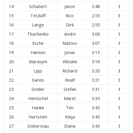
14
Schubert
Jason
2:48
3
15
Tetzlaff
Rico
2:55
3
16
Lange
Dirk
2:55
3
17
Tkachenko
Andrii
3:06
3
18
Esche
Matteo
3:07
3
19
Hansen
Jonas
3:13
3
20
Marasym
Wlodek
3:16
3
21
Lipp
Richard
3:20
3
22
Gareis
Realf
3:21
3
23
Greiler
Stefan
3:31
3
24
Hentschel
Maret
3:35
3
25
Hanke
Tim
3:42
3
26
Hartstein
Maja
3:45
3
27
Doberstau
Diana
3:45
3