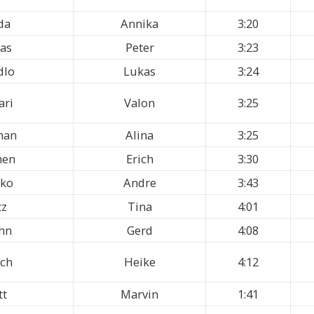
da
Annika
3:20
las
Peter
3:23
dlo
Lukas
3:24
ari
Valon
3:25
han
Alina
3:25
hen
Erich
3:30
tko
Andre
3:43
tz
Tina
4:01
hn
Gerd
4:08
sch
Heike
4:12
tt
Marvin
1:41