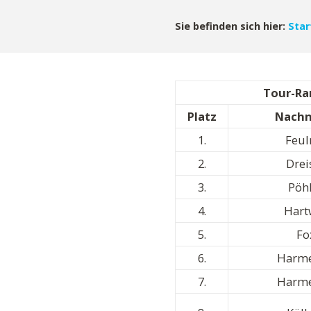
Sie befinden sich hier:
Star
Tour-Ran
Platz
Nach
1.
Feul
2.
Drei
3.
Pöh
4.
Hart
5.
Fo
6.
Harme
7.
Harme