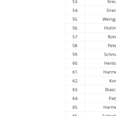
53.
Kre
54.
Drei
55.
Weing
56.
Holl
57.
Roh
58.
Pet
59.
Schm
60.
Hents
61.
Harme
62.
Ko
63.
Blas
64.
Pat
65.
Harme
66.
Falte