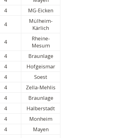
4
MG-Eicken
Mülheim-
4
Kärlich
Rheine-
4
Mesum
4
Braunlage
4
Hofgeismar
4
Soest
4
Zella-Mehlis
4
Braunlage
4
Halberstadt
4
Monheim
4
Mayen