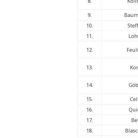
8.
Köll
9.
Baum
10.
Stef
11.
Loh
12.
Feul
13.
Ko
14.
Göb
15.
Cel
16.
Qui
17.
Bel
18.
Blas