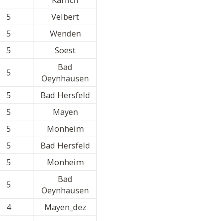
5
Velbert
5
Wenden
5
Soest
Bad
5
Oeynhausen
5
Bad Hersfeld
5
Mayen
5
Monheim
5
Bad Hersfeld
5
Monheim
Bad
5
Oeynhausen
4
Mayen_dez