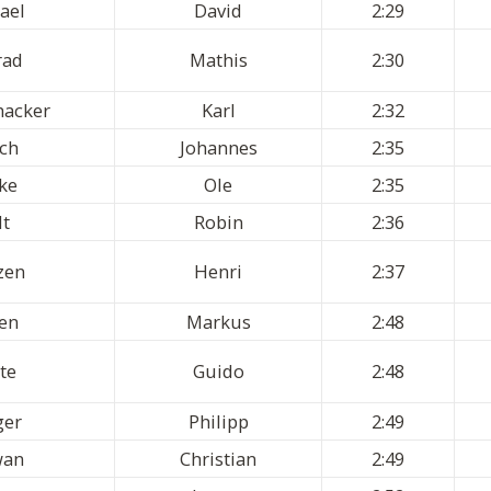
ael
David
2:29
rad
Mathis
2:30
hacker
Karl
2:32
sch
Johannes
2:35
ke
Ole
2:35
dt
Robin
2:36
zen
Henri
2:37
ten
Markus
2:48
te
Guido
2:48
ger
Philipp
2:49
wan
Christian
2:49