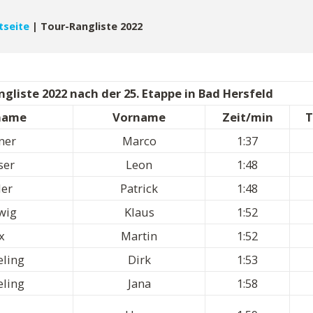
tseite
|
Tour-Rangliste 2022
gliste 2022 nach der 25. Etappe in Bad Hersfeld
name
Vorname
Zeit/min
T
ner
Marco
1:37
ser
Leon
1:48
ler
Patrick
1:48
wig
Klaus
1:52
x
Martin
1:52
ling
Dirk
1:53
ling
Jana
1:58