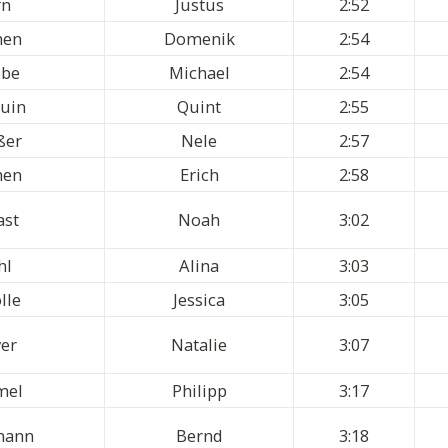
rn
Justus
2:52
hen
Domenik
2:54
bbe
Michael
2:54
ruin
Quint
2:55
ßer
Nele
2:57
hen
Erich
2:58
ast
Noah
3:02
hl
Alina
3:03
lle
Jessica
3:05
er
Natalie
3:07
mel
Philipp
3:17
mann
Bernd
3:18