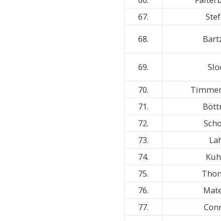
67.
Ste
68.
Bart
69.
Slo
70.
Timme
71.
Bött
72.
Scho
73.
La
74.
Kuh
75.
Tho
76.
Mat
77.
Con