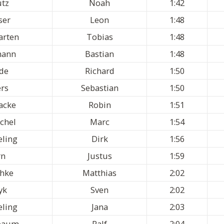
utz
Noah
1:42
ser
Leon
1:48
arten
Tobias
1:48
mann
Bastian
1:48
de
Richard
1:50
ers
Sebastian
1:50
acke
Robin
1:51
chel
Marc
1:54
ling
Dirk
1:56
rn
Justus
1:59
chke
Matthias
2:02
yk
Sven
2:02
ling
Jana
2:03
rbaum
Ralf
2:04