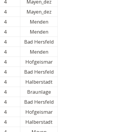
4
Mayen_dez
4
Mayen_dez
4
Menden
4
Menden
4
Bad Hersfeld
4
Menden
4
Hofgeismar
4
Bad Hersfeld
4
Halberstadt
4
Braunlage
4
Bad Hersfeld
4
Hofgeismar
4
Halberstadt
4
Mayen