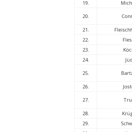
19.
Mich
20.
Con
21.
Fleisch
22.
Fle
23.
Köc
24.
Jü
25.
Bart
26.
Jos
27.
Tru
28.
Krü
29.
Sch