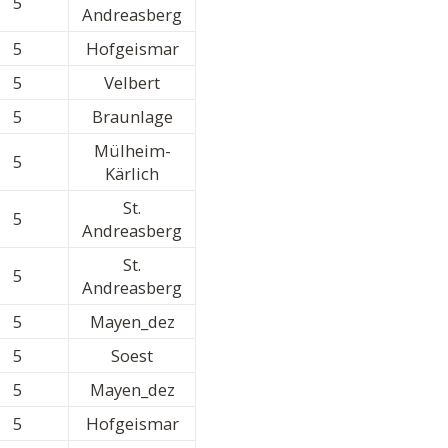
5
Andreasberg
5
Hofgeismar
5
Velbert
5
Braunlage
Mülheim-
5
Kärlich
St.
5
Andreasberg
St.
5
Andreasberg
5
Mayen_dez
5
Soest
5
Mayen_dez
5
Hofgeismar