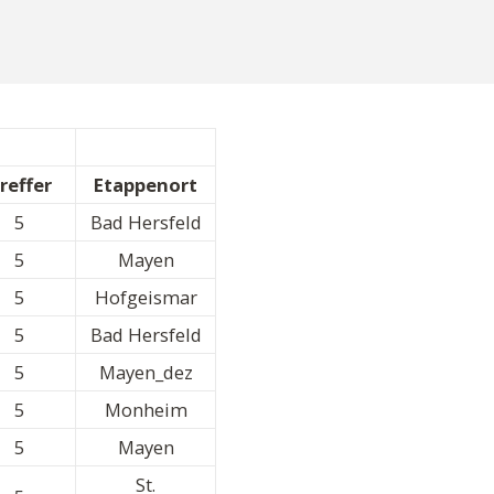
reffer
Etappenort
5
Bad Hersfeld
5
Mayen
5
Hofgeismar
5
Bad Hersfeld
5
Mayen_dez
5
Monheim
5
Mayen
St.