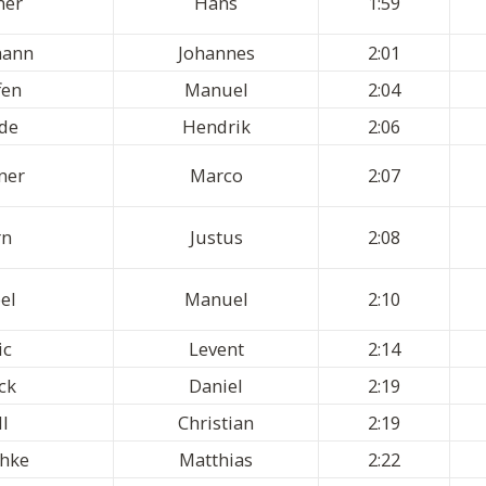
ner
Hans
1:59
ann
Johannes
2:01
fen
Manuel
2:04
de
Hendrik
2:06
ner
Marco
2:07
rn
Justus
2:08
el
Manuel
2:10
ic
Levent
2:14
ck
Daniel
2:19
l
Christian
2:19
chke
Matthias
2:22