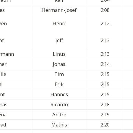
fes
Hermann-Josef
2:08
zen
Henri
2:12
ot
Jeff
2:13
rmann
Linus
2:13
ner
Jonas
2:14
lle
Tim
2:15
hl
Erik
2:15
nt
Hannes
2:15
mas
Ricardo
2:18
ena
Andre
2:19
rad
Mathis
2:20