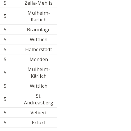
5
Zella-Mehlis
Mülheim-
5
Kärlich
5
Braunlage
5
Wittlich
5
Halberstadt
5
Menden
Mülheim-
5
Kärlich
5
Wittlich
St.
5
Andreasberg
5
Velbert
5
Erfurt