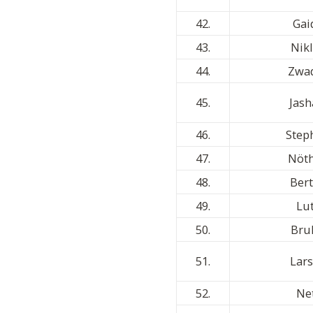
42.
Gai
43.
Nik
44.
Zwa
45.
Jash
46.
Step
47.
Nöt
48.
Ber
49.
Lu
50.
Bru
51.
Lar
52.
Ne