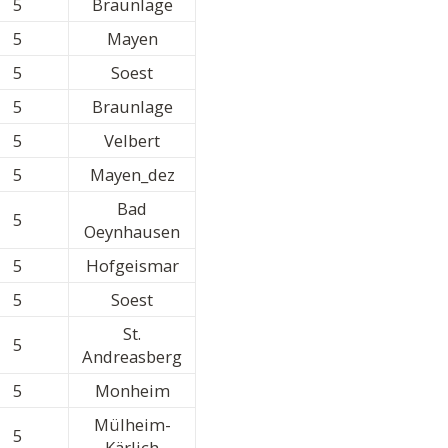
5
Braunlage
5
Mayen
5
Soest
5
Braunlage
5
Velbert
5
Mayen_dez
Bad
5
Oeynhausen
5
Hofgeismar
5
Soest
St.
5
Andreasberg
5
Monheim
Mülheim-
5
Kärlich