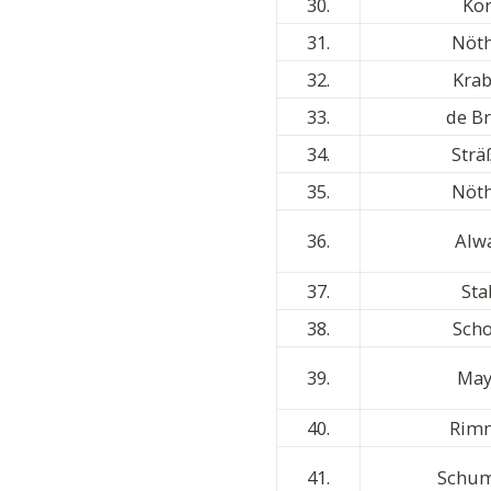
30.
Ko
31.
Nöt
32.
Kra
33.
de B
34.
Strä
35.
Nöt
36.
Alw
37.
Sta
38.
Scho
39.
May
40.
Rim
41.
Schu