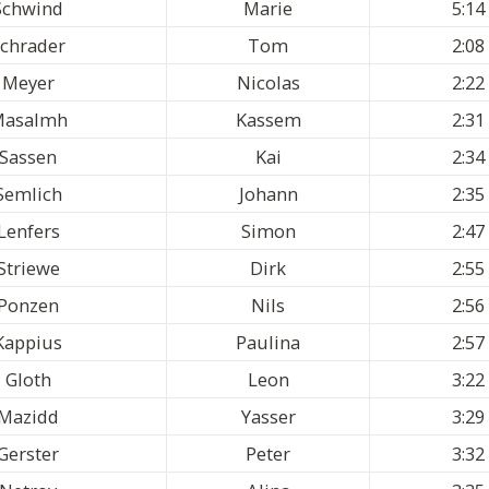
Schwind
Marie
5:14
chrader
Tom
2:08
Meyer
Nicolas
2:22
asalmh
Kassem
2:31
Sassen
Kai
2:34
Semlich
Johann
2:35
Lenfers
Simon
2:47
Striewe
Dirk
2:55
Ponzen
Nils
2:56
Kappius
Paulina
2:57
Gloth
Leon
3:22
Mazidd
Yasser
3:29
Gerster
Peter
3:32