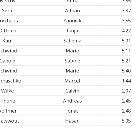
Netrov
Alina
3:35
Seric
Adnan
3:37
orthaus
Yannick
3:55
Dittrich
Finja
4:22
Kaul
Scheina
5:01
Schwind
Marie
5:11
Gabold
Sabine
5:21
Schwind
Marie
5:40
amaschke
Marcel
1:44
Wilke
Calvin
2:07
Thöne
Andreas
2:45
Vollmer
Jonas
2:48
lawwout
Hasan
5:05