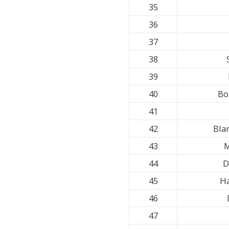
35
36
37
38
39
40
Bo
41
42
Bla
43
44
D
45
Ha
46
47