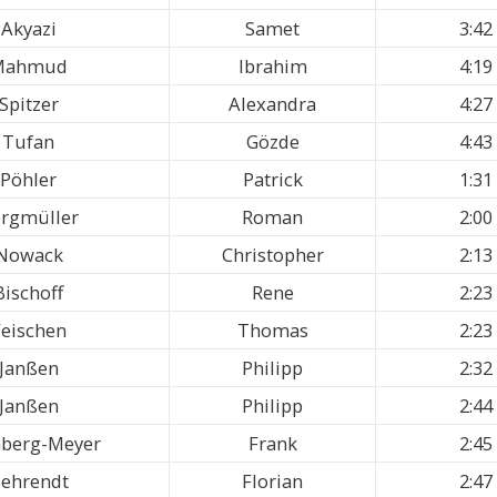
Akyazi
Samet
3:42
Mahmud
Ibrahim
4:19
Spitzer
Alexandra
4:27
Tufan
Gözde
4:43
Pöhler
Patrick
1:31
rgmüller
Roman
2:00
Nowack
Christopher
2:13
Bischoff
Rene
2:23
eischen
Thomas
2:23
Janßen
Philipp
2:32
Janßen
Philipp
2:44
nberg-Meyer
Frank
2:45
ehrendt
Florian
2:47