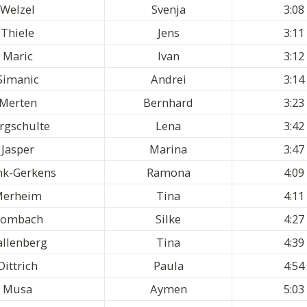
Welzel
Svenja
3:08
Thiele
Jens
3:11
Maric
Ivan
3:12
Simanic
Andrei
3:14
Merten
Bernhard
3:23
rgschulte
Lena
3:42
Jasper
Marina
3:47
nk-Gerkens
Ramona
4:09
Merheim
Tina
4:11
ombach
Silke
4:27
llenberg
Tina
4:39
Dittrich
Paula
4:54
Musa
Aymen
5:03