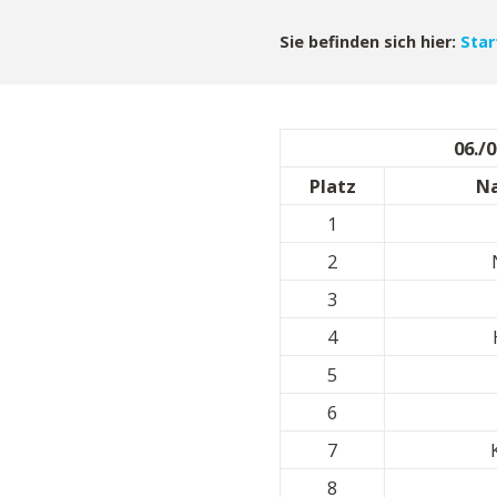
Sie befinden sich hier:
Star
06./
Platz
N
1
2
3
4
5
6
7
8