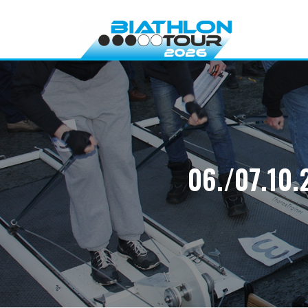
Direkt
zum
Inhalt
06./07.10.