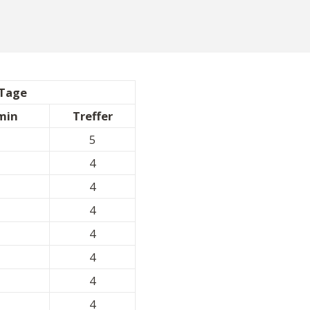
 Tage
 min
Treffer
5
4
4
4
4
4
4
4