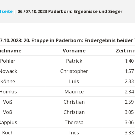
tseite
|
06./07.10.2023 Paderborn: Ergebnisse und Sieger
07.10.2023: 20. Etappe in Paderborn: Endergebnis beider
achname
Vorname
Zeit in
Pöhler
Patrick
1:40
Nowack
Christopher
1:57
Köhne
Luis
2:33
Hoinkis
Maurice
2:34
Voß
Christian
2.59
Voß
Christian
3:05
Kappius
Theresa
3:06
Koch
Ines
3:33