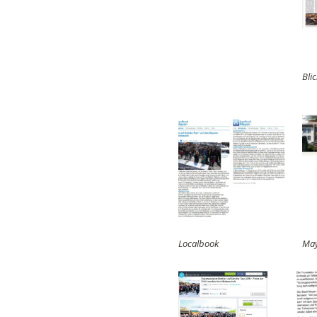
Bli
Localbook
May