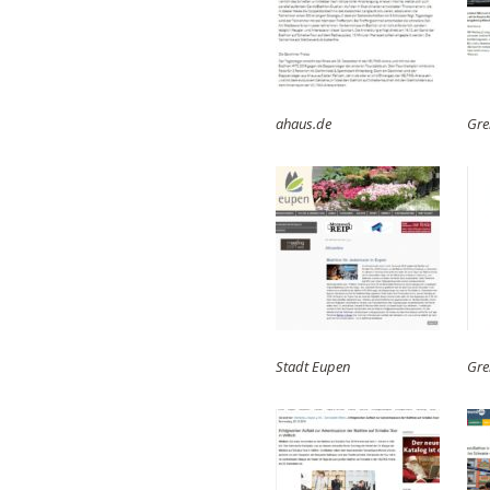
ahaus.de
Gre
Stadt Eupen
Gre