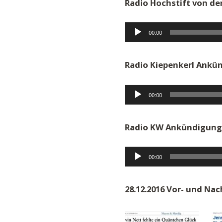
Radio Hochstift von de
Audio-
00:00
Player
Radio Kiepenkerl Ankün
Audio-
00:00
Player
Radio KW Ankündigung 
Audio-
00:00
Player
28.12.2016 Vor- und Na