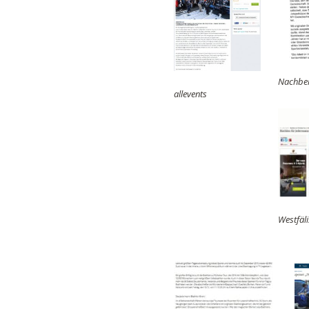
Nachber
allevents
Westfäl