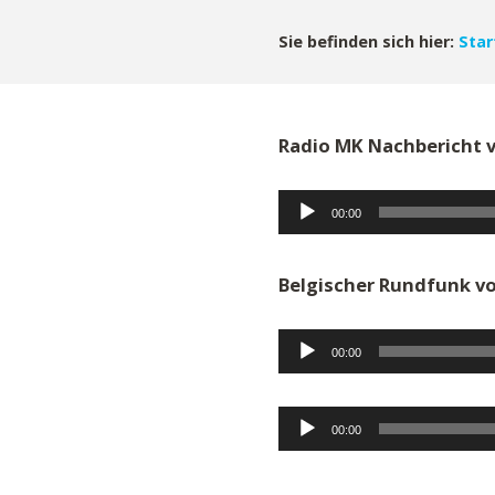
Sie befinden sich hier:
Star
Radio MK Nachbericht v
Audio-
00:00
Player
Belgischer Rundfunk vo
Audio-
00:00
Player
Audio-
00:00
Player