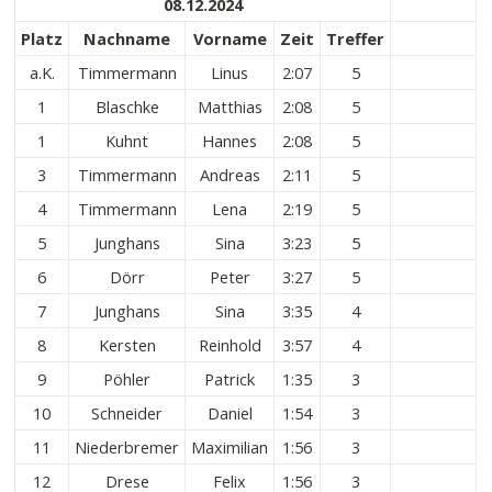
08.12.2024
Platz
Nachname
Vorname
Zeit
Treffer
a.K.
Timmermann
Linus
2:07
5
1
Blaschke
Matthias
2:08
5
1
Kuhnt
Hannes
2:08
5
3
Timmermann
Andreas
2:11
5
4
Timmermann
Lena
2:19
5
5
Junghans
Sina
3:23
5
6
Dörr
Peter
3:27
5
7
Junghans
Sina
3:35
4
8
Kersten
Reinhold
3:57
4
9
Pöhler
Patrick
1:35
3
10
Schneider
Daniel
1:54
3
11
Niederbremer
Maximilian
1:56
3
12
Drese
Felix
1:56
3