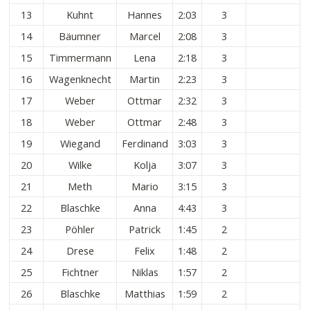
13
Kuhnt
Hannes
2:03
3
14
Bäumner
Marcel
2:08
3
15
Timmermann
Lena
2:18
3
16
Wagenknecht
Martin
2:23
3
17
Weber
Ottmar
2:32
3
18
Weber
Ottmar
2:48
3
19
Wiegand
Ferdinand
3:03
3
20
Wilke
Kolja
3:07
3
21
Meth
Mario
3:15
3
22
Blaschke
Anna
4:43
3
23
Pöhler
Patrick
1:45
2
24
Drese
Felix
1:48
2
25
Fichtner
Niklas
1:57
2
26
Blaschke
Matthias
1:59
2