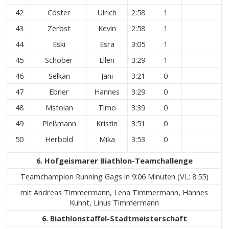
42
Cöster
Ulrich
2:58
1
43
Zerbst
Kevin
2:58
1
44
Eski
Esra
3:05
1
45
Schober
Ellen
3:29
1
46
Selkan
Jani
3:21
0
47
Ebner
Hannes
3:29
0
48
Mstoian
Timo
3:39
0
49
Pleßmann
Kristin
3:51
0
50
Herbold
Mika
3:53
0
6. Hofgeismarer Biathlon-Teamchallenge
Teamchampion Running Gags in 9:06 Minuten (VL: 8:55)
mit Andreas Timmermann, Lena Timmermann, Hannes
Kuhnt, Linus Timmermann
6. Biathlonstaffel-Stadtmeisterschaft