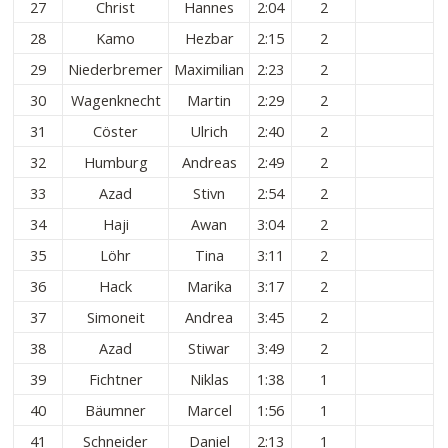
27
Christ
Hannes
2:04
2
28
Kamo
Hezbar
2:15
2
29
Niederbremer
Maximilian
2:23
2
30
Wagenknecht
Martin
2:29
2
31
Cöster
Ulrich
2:40
2
32
Humburg
Andreas
2:49
2
33
Azad
Stivn
2:54
2
34
Haji
Awan
3:04
2
35
Löhr
Tina
3:11
2
36
Hack
Marika
3:17
2
37
Simoneit
Andrea
3:45
2
38
Azad
Stiwar
3:49
2
39
Fichtner
Niklas
1:38
1
40
Bäumner
Marcel
1:56
1
41
Schneider
Daniel
2:13
1