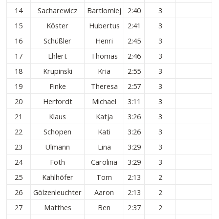
14
Sacharewicz
Bartlomiej
2:40
3
15
Köster
Hubertus
2:41
3
16
Schüßler
Henri
2:45
3
17
Ehlert
Thomas
2:46
3
18
Krupinski
Kria
2:55
3
19
Finke
Theresa
2:57
3
20
Herfordt
Michael
3:11
3
21
Klaus
Katja
3:26
3
22
Schopen
Kati
3:26
3
23
Ulmann
Lina
3:29
3
24
Foth
Carolina
3:29
3
25
Kahlhöfer
Tom
2:13
2
26
Gölzenleuchter
Aaron
2:13
2
27
Matthes
Ben
2:37
2