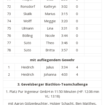
72
Ronsdorf
Kathryn
3:02
0
73
Skalik
Marius
3:15
0
74
Wolff
Meggie
3:20
0
75
Ulmann
Lina
3:31
0
76
Bölling
Nicole
3:44
0
77
Sütö
Theo
3:46
0
78
Sütö
Britta
3:57
0
mit aufliegendem Gewehr
1
Heidrich
Julius
3:34
4
2
Heidrich
Johanna
4:03
4
3. Gevelsberger Biathlon-Teamchallenge
1. Platz Pur Ingenieur GmbH in 11:50 Minuten (HF: 12:06 min
VL: 13:18)
mit Aaron Gölzenleuchter, Holger Schacht, Ben Matthes,