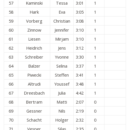
57
Kaminski
Tessa
3:01
1
58
Hark
Eva
3:05
1
59
Vorberg
Christian
3:08
1
60
Zinnow
Jennifer
3:10
1
61
Liesen
Mirjam
3:10
1
62
Heidrich
Jens
3:12
1
63
Schreiber
Yvonne
3:30
1
64
Balzer
Selina
3:37
1
65
Piwecki
Steffen
3:41
1
66
Altrudi
Youssef
3:48
1
67
Dreesbach
Julia
4:42
1
68
Bertram
Matti
2:07
0
69
Gessner
Nils
2:19
0
70
Schacht
Holger
2:32
0
71
Vesper
Silas
2:35
0