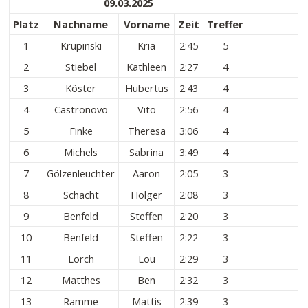
09.03.2025
Platz
Nachname
Vorname
Zeit
Treffer
1
Krupinski
Kria
2:45
5
2
Stiebel
Kathleen
2:27
4
3
Köster
Hubertus
2:43
4
4
Castronovo
Vito
2:56
4
5
Finke
Theresa
3:06
4
6
Michels
Sabrina
3:49
4
7
Gölzenleuchter
Aaron
2:05
3
8
Schacht
Holger
2:08
3
9
Benfeld
Steffen
2:20
3
10
Benfeld
Steffen
2:22
3
11
Lorch
Lou
2:29
3
12
Matthes
Ben
2:32
3
13
Ramme
Mattis
2:39
3