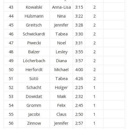
43
Kowalski
Anna-Lisa
3:15
2
44
Hülsmann
Nina
3:22
2
45
Greitsch
Jennifer
3:28
2
46
Schwickardi
Tabea
3:30
2
47
Piwecki
Noel
3:31
2
48
Balzer
Lesley
3:55
2
49
Löcherbach
Diana
3:57
2
50
Herfordt
Michael
4:00
2
51
Sütö
Tabea
4:26
2
52
Schacht
Holger
2:25
1
53
Dowidat
Maik
2:32
1
54
Gromm
Felix
2:45
1
55
Jacobi
Claus
2:50
1
56
Zinnow
Jennifer
2:57
1