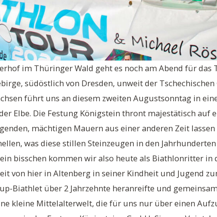
Oberhof im Thüringer Wald geht es noch am Abend für das
ebirge, südöstlich von Dresden, unweit der Tschechischen 
chsen führt uns an diesem zweiten Augustsonntag in ei
der Elbe. Die Festung Königstein thront majestätisch auf
genden, mächtigen Mauern aus einer anderen Zeit lassen 
ellen, was diese stillen Steinzeugen in den Jahrhunderten 
o ein bisschen kommen wir also heute als Biathlonritter in
weit von hier in Altenberg in seiner Kindheit und Jugend z
up-Biathlet über 2 Jahrzehnte heranreifte und gemeinsam
ine kleine Mittelalterwelt, die für uns nur über einen Au