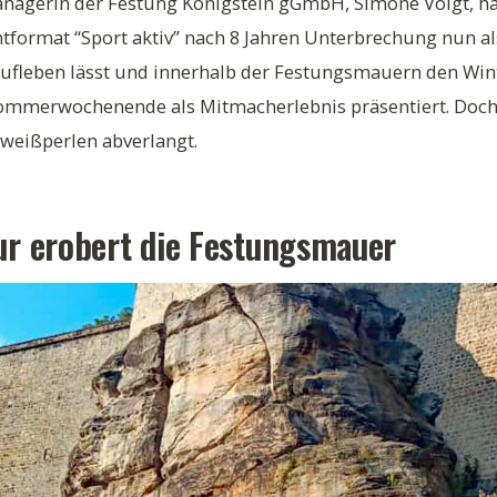
anagerin der Festung Königstein gGmbH, Simone Voigt, ha
ntformat “Sport aktiv” nach 8 Jahren Unterbrechung nun al
 aufleben lässt und innerhalb der Festungsmauern den Wint
 Sommerwochenende als Mitmacherlebnis präsentiert. Doch
weißperlen abverlangt.
ur erobert die Festungsmauer