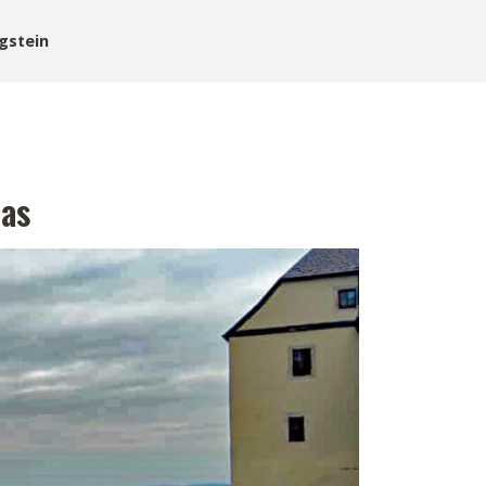
gstein
pas