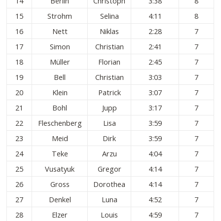
14
Berlin
Christoph
3:38
8
15
Strohm
Selina
4:11
8
16
Nett
Niklas
2:28
7
17
Simon
Christian
2:41
7
18
Müller
Florian
2:45
7
19
Bell
Christian
3:03
7
20
Klein
Patrick
3:07
7
21
Bohl
Jupp
3:17
7
22
Fleschenberg
Lisa
3:59
7
23
Meid
Dirk
3:59
7
24
Teke
Arzu
4:04
7
25
Vusatyuk
Gregor
4:14
7
26
Gross
Dorothea
4:14
7
27
Denkel
Luna
4:52
7
28
Elzer
Louis
4:59
7