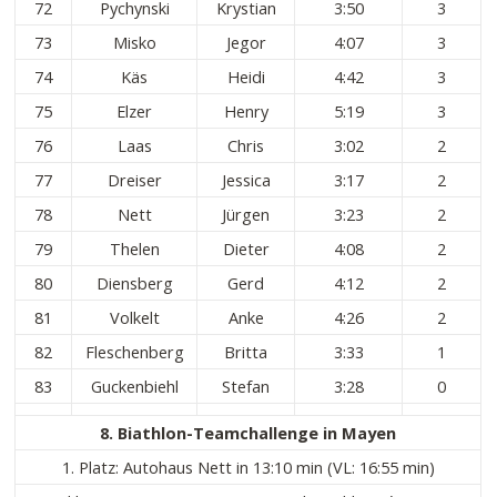
72
Pychynski
Krystian
3:50
3
73
Misko
Jegor
4:07
3
74
Käs
Heidi
4:42
3
75
Elzer
Henry
5:19
3
76
Laas
Chris
3:02
2
77
Dreiser
Jessica
3:17
2
78
Nett
Jürgen
3:23
2
79
Thelen
Dieter
4:08
2
80
Diensberg
Gerd
4:12
2
81
Volkelt
Anke
4:26
2
82
Fleschenberg
Britta
3:33
1
83
Guckenbiehl
Stefan
3:28
0
8. Biathlon-Teamchallenge in Mayen
1. Platz: Autohaus Nett in 13:10 min (VL: 16:55 min)