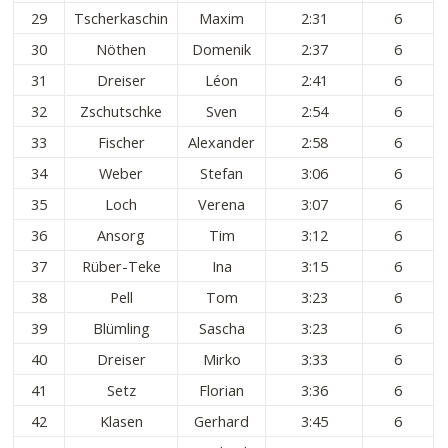
29
Tscherkaschin
Maxim
2:31
6
30
Nöthen
Domenik
2:37
6
31
Dreiser
Léon
2:41
6
32
Zschutschke
Sven
2:54
6
33
Fischer
Alexander
2:58
6
34
Weber
Stefan
3:06
6
35
Loch
Verena
3:07
6
36
Ansorg
Tim
3:12
6
37
Rüber-Teke
Ina
3:15
6
38
Pell
Tom
3:23
6
39
Blümling
Sascha
3:23
6
40
Dreiser
Mirko
3:33
6
41
Setz
Florian
3:36
6
42
Klasen
Gerhard
3:45
6