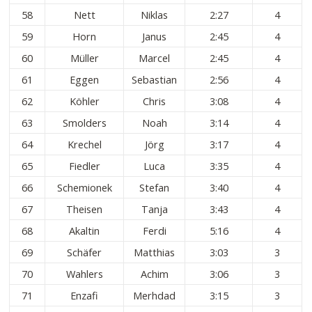
58
Nett
Niklas
2:27
4
59
Horn
Janus
2:45
4
60
Müller
Marcel
2:45
4
61
Eggen
Sebastian
2:56
4
62
Köhler
Chris
3:08
4
63
Smolders
Noah
3:14
4
64
Krechel
Jörg
3:17
4
65
Fiedler
Luca
3:35
4
66
Schemionek
Stefan
3:40
4
67
Theisen
Tanja
3:43
4
68
Akaltin
Ferdi
5:16
4
69
Schäfer
Matthias
3:03
3
70
Wahlers
Achim
3:06
3
71
Enzafi
Merhdad
3:15
3