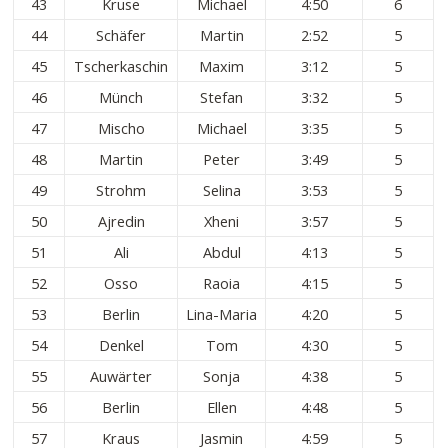
43
Kruse
Michael
4:50
6
44
Schäfer
Martin
2:52
5
45
Tscherkaschin
Maxim
3:12
5
46
Münch
Stefan
3:32
5
47
Mischo
Michael
3:35
5
48
Martin
Peter
3:49
5
49
Strohm
Selina
3:53
5
50
Ajredin
Xheni
3:57
5
51
Ali
Abdul
4:13
5
52
Osso
Raoia
4:15
5
53
Berlin
Lina-Maria
4:20
5
54
Denkel
Tom
4:30
5
55
Auwärter
Sonja
4:38
5
56
Berlin
Ellen
4:48
5
57
Kraus
Jasmin
4:59
5