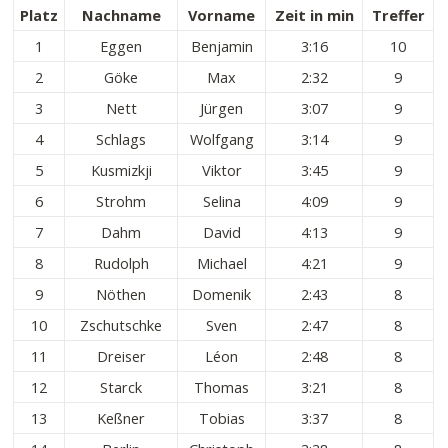
Platz
Nachname
Vorname
Zeit in min
Treffer
1
Eggen
Benjamin
3:16
10
2
Göke
Max
2:32
9
3
Nett
Jürgen
3:07
9
4
Schlags
Wolfgang
3:14
9
5
Kusmizkji
Viktor
3:45
9
6
Strohm
Selina
4:09
9
7
Dahm
David
4:13
9
8
Rudolph
Michael
4:21
9
9
Nöthen
Domenik
2:43
8
10
Zschutschke
Sven
2:47
8
11
Dreiser
Léon
2:48
8
12
Starck
Thomas
3:21
8
13
Keßner
Tobias
3:37
8