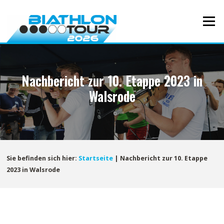
Direkt
zum
Menü
Inhalt
Nachbericht zur 10. Etappe 2023 in
Walsrode
Sie befinden sich hier:
Startseite
|
Nachbericht zur 10. Etappe
2023 in Walsrode