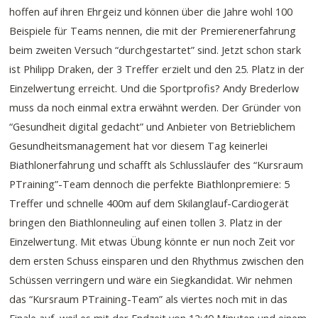
hoffen auf ihren Ehrgeiz und können über die Jahre wohl 100
Beispiele für Teams nennen, die mit der Premierenerfahrung
beim zweiten Versuch “durchgestartet” sind. Jetzt schon stark
ist Philipp Draken, der 3 Treffer erzielt und den 25. Platz in der
Einzelwertung erreicht. Und die Sportprofis? Andy Brederlow
muss da noch einmal extra erwähnt werden. Der Gründer von
“Gesundheit digital gedacht” und Anbieter von Betrieblichem
Gesundheitsmanagement hat vor diesem Tag keinerlei
Biathlonerfahrung und schafft als Schlussläufer des “Kursraum
PTraining”-Team dennoch die perfekte Biathlonpremiere: 5
Treffer und schnelle 400m auf dem Skilanglauf-Cardiogerät
bringen den Biathlonneuling auf einen tollen 3. Platz in der
Einzelwertung. Mit etwas Übung könnte er nun noch Zeit vor
dem ersten Schuss einsparen und den Rhythmus zwischen den
Schüssen verringern und wäre ein Siegkandidat. Wir nehmen
das “Kursraum PTraining-Team” als viertes noch mit in das
Finale auf, weil es mit der Endzeit von 12:40 Minuten und einem