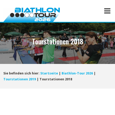
Direkt
zum
Menü
Inhalt
Tourstationen 2018
Sie befinden sich hier:
Startseite
|
Biathlon-Tour 2026
|
Tourstationen 2019
|
Tourstationen 2018