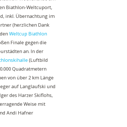
hen Biathlon-Weltcuport,
d, inkl. Übernachtung im
artner (herzlichen Dank
 den
Weltcup Biathlon
oßen Finale gegen die
urstädten an. In der
thlonskihalle
(Luftbild
 10.000 Quadratmetern
ipen von über 2 km Länge
ieger auf Langlaufski und
er des Harzer Skiflohs,
überragende Weise mit
nd Andi Hafner