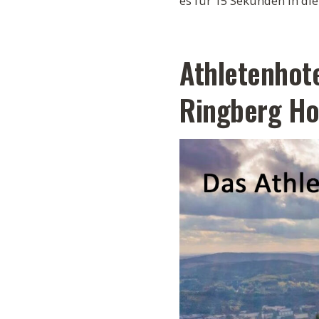
es für 15 Sekunden in die
Athletenhot
Ringberg Ho