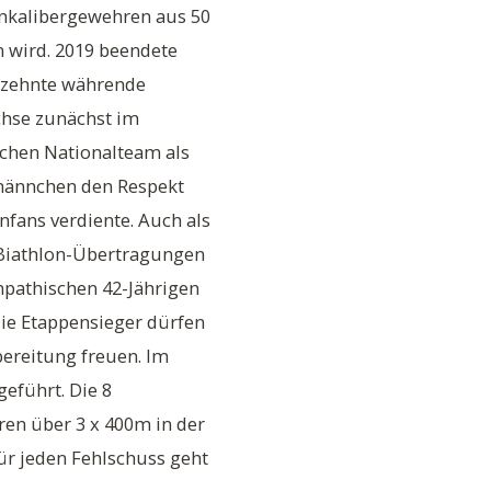
inkalibergewehren aus 50
 wird. 2019 beendete
hrzehnte währende
achse zunächst im
schen Nationalteam als
männchen den Respekt
nfans verdiente. Auch als
 Biathlon-Übertragungen
mpathischen 42-Jährigen
Die Etappensieger dürfen
rbereitung freuen. Im
eführt. Die 8
en über 3 x 400m in der
Für jeden Fehlschuss geht