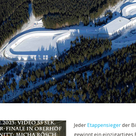
Jeder
Etappensieger
der B
gewinnt ein einzigartige