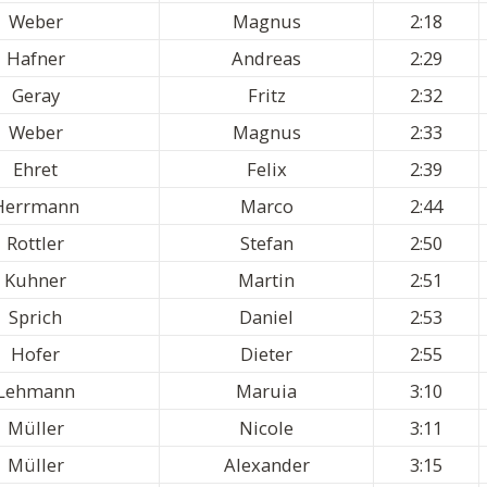
Weber
Magnus
2:18
Hafner
Andreas
2:29
Geray
Fritz
2:32
Weber
Magnus
2:33
Ehret
Felix
2:39
Herrmann
Marco
2:44
Rottler
Stefan
2:50
Kuhner
Martin
2:51
Sprich
Daniel
2:53
Hofer
Dieter
2:55
Lehmann
Maruia
3:10
Müller
Nicole
3:11
Müller
Alexander
3:15