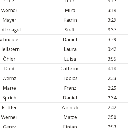
Götz
Léon
3:17
Werner
Mira
3:19
Mayer
Katrin
3:29
Spitznagel
Steffi
3:37
Schneider
Daniel
3:39
Hellstern
Laura
3:42
Öhler
Luisa
3:55
Dold
Cathrine
4:18
Wernz
Tobias
2:23
Marte
Franz
2:25
Sprich
Daniel
2:34
Rottler
Yannick
2:42
Werner
Matze
2:50
Geray
Finian
2:53