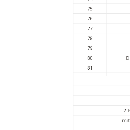
75
76
77
78
79
80
D
81
2. 
mit