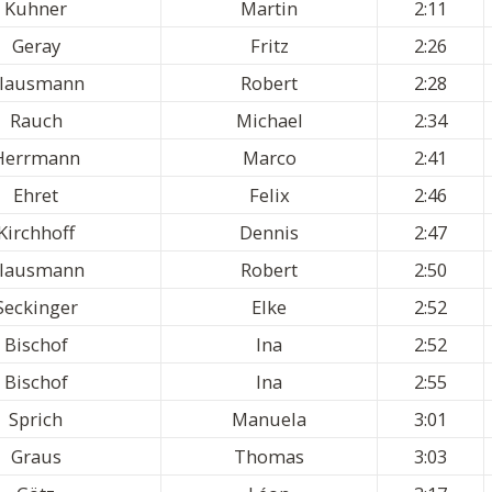
Kuhner
Martin
2:11
Geray
Fritz
2:26
lausmann
Robert
2:28
Rauch
Michael
2:34
Herrmann
Marco
2:41
Ehret
Felix
2:46
Kirchhoff
Dennis
2:47
lausmann
Robert
2:50
Seckinger
Elke
2:52
Bischof
Ina
2:52
Bischof
Ina
2:55
Sprich
Manuela
3:01
Graus
Thomas
3:03