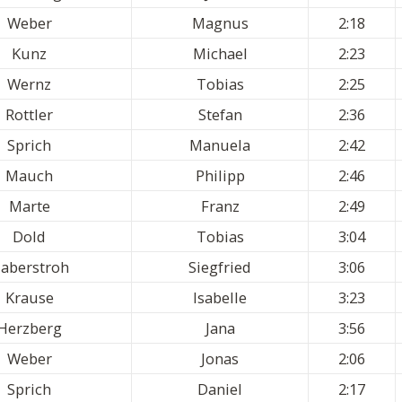
Weber
Magnus
2:18
Kunz
Michael
2:23
Wernz
Tobias
2:25
Rottler
Stefan
2:36
Sprich
Manuela
2:42
Mauch
Philipp
2:46
Marte
Franz
2:49
Dold
Tobias
3:04
aberstroh
Siegfried
3:06
Krause
Isabelle
3:23
Herzberg
Jana
3:56
Weber
Jonas
2:06
Sprich
Daniel
2:17