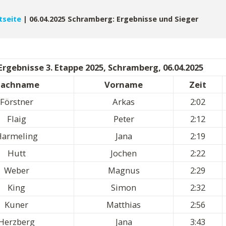
tseite
|
06.04.2025 Schramberg: Ergebnisse und Sieger
Ergebnisse 3. Etappe 2025, Schramberg, 06.04.2025
achname
Vorname
Zeit
Förstner
Arkas
2:02
Flaig
Peter
2:12
armeling
Jana
2:19
Hutt
Jochen
2:22
Weber
Magnus
2:29
King
Simon
2:32
Kuner
Matthias
2:56
Herzberg
Jana
3:43