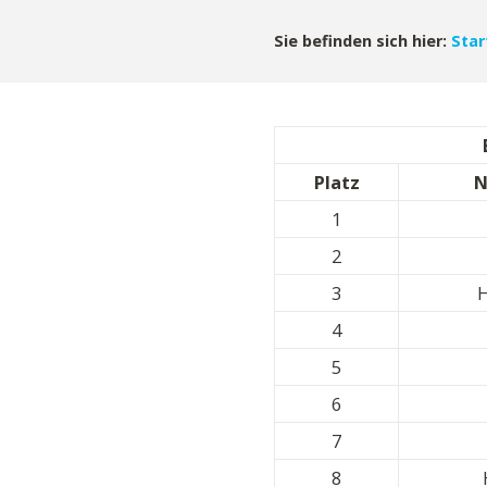
Sie befinden sich hier:
Star
Platz
N
1
2
3
H
4
5
6
7
8