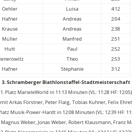
Oehler
Luisa
4:12
Hafner
Andreas
2:04
Krause
Andreas
2:38
Müller
Manfred
2:51
Hutt
Paul
2:52
ienerowitz
Theo
2:53
Hafner
Stephanie
3:12
3. Schramberger Biathlonstaffel-Stadtmeisterschaft
1. Platz MarieleWorld in 11:13 Minuten (VL: 11:28 HF: 12:05)
mit Arkas Förstner, Peter Flaig, Tobias Kuhner, Felix Ehret
Platz Musik-Power-Hardt in 12:08 Minuten (VL: 12:39 HF: 11
 Magnus Weber, Jonas Weber, Robert Klausmann, Franz M