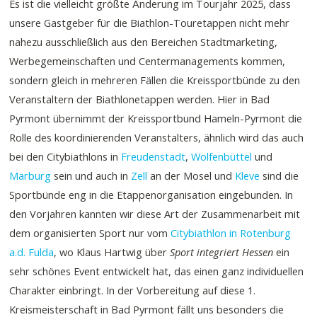
Es ist die vielleicht größte Änderung im Tourjahr 2025, dass
unsere Gastgeber für die Biathlon-Touretappen nicht mehr
nahezu ausschließlich aus den Bereichen Stadtmarketing,
Werbegemeinschaften und Centermanagements kommen,
sondern gleich in mehreren Fällen die Kreissportbünde zu den
Veranstaltern der Biathlonetappen werden. Hier in Bad
Pyrmont übernimmt der Kreissportbund Hameln-Pyrmont die
Rolle des koordinierenden Veranstalters, ähnlich wird das auch
bei den Citybiathlons in
Freudenstadt
,
Wolfenbüttel
und
Marburg
sein und auch in
Zell
an der Mosel und
Kleve
sind die
Sportbünde eng in die Etappenorganisation eingebunden. In
den Vorjahren kannten wir diese Art der Zusammenarbeit mit
dem organisierten Sport nur vom
Citybiathlon in Rotenburg
a.d. Fulda
, wo Klaus Hartwig über
Sport integriert Hessen
ein
sehr schönes Event entwickelt hat, das einen ganz individuellen
Charakter
einbringt. In der Vorbereitung auf diese 1.
Kreismeisterschaft in Bad Pyrmont fällt uns besonders die