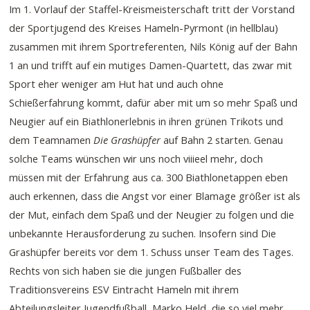
Im 1. Vorlauf der Staffel-Kreismeisterschaft tritt der Vorstand
der Sportjugend des Kreises Hameln-Pyrmont (in hellblau)
zusammen mit ihrem Sportreferenten, Nils König auf der Bahn
1 an und trifft auf ein mutiges Damen-Quartett, das zwar mit
Sport eher weniger am Hut hat und auch ohne
Schießerfahrung kommt, dafür aber mit um so mehr Spaß und
Neugier auf ein Biathlonerlebnis in ihren grünen Trikots und
dem Teamnamen
Die Grashüpfer
auf Bahn 2 starten. Genau
solche Teams wünschen wir uns noch viiieel mehr, doch
müssen mit der Erfahrung aus ca. 300 Biathlonetappen eben
auch erkennen, dass die Angst vor einer Blamage größer ist als
der Mut, einfach dem Spaß und der Neugier zu folgen und die
unbekannte Herausforderung zu suchen. Insofern sind Die
Grashüpfer bereits vor dem 1. Schuss unser Team des Tages.
Rechts von sich haben sie die jungen Fußballer des
Traditionsvereins ESV Eintracht Hameln mit ihrem
Abteilungsleiter Jugendfußball, Marko Held, die so viel mehr