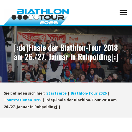
Direkt
zum
Menü
Inhalt
[:de]Finale der Biathlon-Tour 2018
am 26./27. Januar in Ruhpolding[:]
Sie befinden sich hier:
Startseite
|
Biathlon-Tour 2026
|
Tourstationen 2019
|
[:de]Finale der Biathlon-Tour 2018 am
26./27. Januar in Ruhpolding[:]