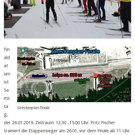
Fin
ald
at
um
ist
Sa
ms
ta
Streckenplan Finale
g,
der 26.01.2019. Zeitraum: 12.30 -15.00 Uhr. Fritz Fischer
trainiert die Etappensieger am 26.01. vor dem Finale ab 11 Uhr