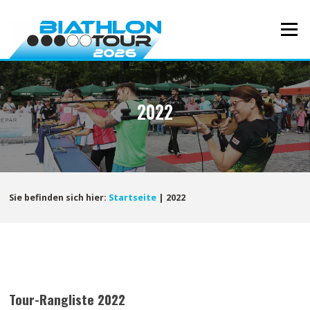
Direkt
zum
Menü
Inhalt
2022
Sie befinden sich hier:
Startseite
|
2022
Tour-Rangliste 2022