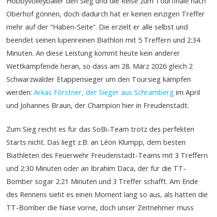
Hobbyvolleyballer den Sieg und die Reise zum Tourfinale nach
Oberhof gönnen, doch dadurch hat er keinen einzigen Treffer
mehr auf der “Haben-Seite”. Die erzielt er alle selbst und
beendet seinen lupenreinen Biathlon mit 5 Treffern und 2:34
Minuten. An diese Leistung kommt heute kein anderer
Wettkämpfende heran, so dass am 28. März 2026 gleich 2
Schwarzwälder Etappensieger um den Toursieg kämpfen
werden:
Arkas Förstner, der Sieger aus Schramberg
im April
und Johannes Braun, der Champion hier in Freudenstadt.
Zum Sieg reicht es für das SoBi-Team trotz des perfekten
Starts nicht. Das liegt z.B. an Léon Klumpp, dem besten
Biathleten des Feuerwehr Freudenstadt-Teams mit 3 Treffern
und 2:30 Minuten oder an Ibrahim Daca, der für die TT-
Bomber sogar 2:21 Minuten und 3 Treffer schafft. Am Ende
des Rennens sieht es einen Moment lang so aus, als hätten die
TT-Bomber die Nase vorne, doch unser Zeitnehmer muss