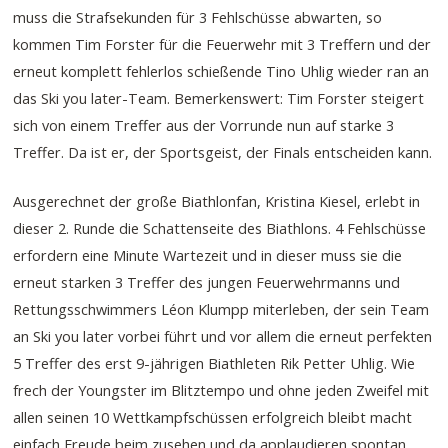
muss die Strafsekunden für 3 Fehlschüsse abwarten, so
kommen Tim Forster für die Feuerwehr mit 3 Treffern und der
erneut komplett fehlerlos schießende Tino Uhlig wieder ran an
das Ski you later-Team. Bemerkenswert: Tim Forster steigert
sich von einem Treffer aus der Vorrunde nun auf starke 3
Treffer. Da ist er, der Sportsgeist, der Finals entscheiden kann.
Ausgerechnet der große Biathlonfan, Kristina Kiesel, erlebt in
dieser 2. Runde die Schattenseite des Biathlons. 4 Fehlschüsse
erfordern eine Minute Wartezeit und in dieser muss sie die
erneut starken 3 Treffer des jungen Feuerwehrmanns und
Rettungsschwimmers Léon Klumpp miterleben, der sein Team
an Ski you later vorbei führt und vor allem die erneut perfekten
5 Treffer des erst 9-jährigen Biathleten Rik Petter Uhlig. Wie
frech der Youngster im Blitztempo und ohne jeden Zweifel mit
allen seinen 10 Wettkampfschüssen erfolgreich bleibt macht
einfach Freude beim zusehen und da applaudieren spontan