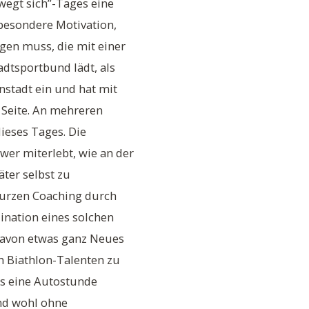
ewegt sich”-Tages eine
 besondere Motivation,
gen muss, die mit einer
adtsportbund lädt, als
nstadt ein und hat mit
 Seite. An mehreren
ieses Tages. Die
wer miterlebt, wie an der
ter selbst zu
urzen Coaching durch
ination eines solchen
 davon etwas ganz Neues
ch Biathlon-Talenten zu
ls eine Autostunde
und wohl ohne