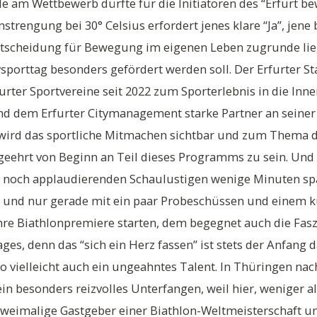
de am Wettbewerb dürfte für die Initiatoren des “Erfurt b
strengung bei 30° Celsius erfordert jenes klare “Ja”, jene
Entscheidung für Bewegung im eigenen Leben zugrunde lie
tysporttag besonders gefördert werden soll. Der Erfurter St
rter Sportvereine seit 2022 zum Sporterlebnis in die Inne
d dem Erfurter Citymanagement starke Partner an seiner
t wird das sportliche Mitmachen sichtbar und zum Thema d
 geehrt von Beginn an Teil dieses Programms zu sein. Und 
e noch applaudierenden Schaulustigen wenige Minuten spä
und nur gerade mit ein paar Probeschüssen und einem k
re Biathlonpremiere starten, dem begegnet auch die Fasz
ages, denn das “sich ein Herz fassen” ist stets der Anfang
so vielleicht auch ein ungeahntes Talent. In Thüringen na
ein besonders reizvolles Unterfangen, weil hier, weniger a
 zweimalige Gastgeber einer Biathlon-Weltmeisterschaft 