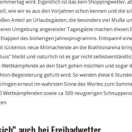
mmertag wird. Eigentlich ist das kein Shoppingwetter, ab
 voll, wie wir es aus den Vorjahren schon kennen und die 
ßen Anteil an Urlaubsgästen, die besonders viel Muße un
teren Umgebung angereister Tagesgäste machen diesen B
 Etappen des bisherigen Jahresprogramms. Entspannt eine
t lückenlos neue Mitmachende an die Biathlonarena bring
uss” bleibt und natürlich ist es gar nicht selbstverständlic
 Wettkämpfende an den Start gehen möchten und sogar da
athlon-Begeisterung gefüllt wird. So werden diese 6 Stund
ringen erneut im wahrsten Sinne des Wortes zum Somme
80 Wettkämpfenden sowie ca. 500 neugierigen Schnupper
gen.
sich” auch bei Freibadwetter