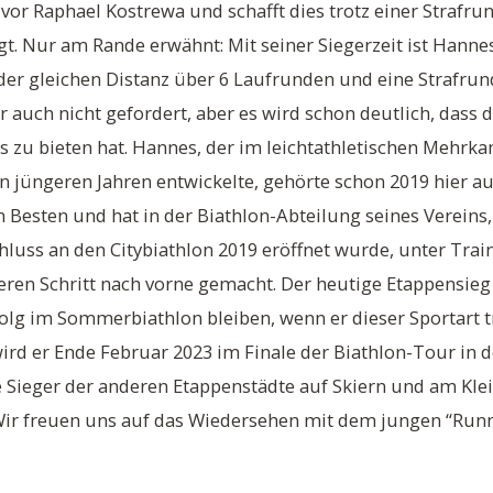
or Raphael Kostrewa und schafft dies trotz einer Strafrun
t. Nur am Rande erwähnt: Mit seiner Siegerzeit ist Hanne
t der gleichen Distanz über 6 Laufrunden und eine Strafrunde
auch nicht gefordert, aber es wird schon deutlich, dass d
s zu bieten hat. Hannes, der im leichtathletischen Mehrka
 jüngeren Jahren entwickelte, gehörte schon 2019 hier au
n Besten und hat in der Biathlon-Abteilung seines Vereins
luss an den Citybiathlon 2019 eröffnet wurde, unter Trai
en Schritt nach vorne gemacht. Der heutige Etappensieg 
rfolg im Sommerbiathlon bleiben, wenn er dieser Sportart t
ird er Ende Februar 2023 im Finale der Biathlon-Tour in d
e Sieger der anderen Etappenstädte auf Skiern und am Kl
ir freuen uns auf das Wiedersehen mit dem jungen “Runn