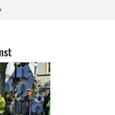
t
nst