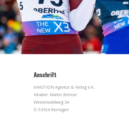
Anschrift
inMOTION Agentur & Verlag e.K.
Inhaber: Martin Bremer
Westerwaldweg 5A
D-53424 Remagen