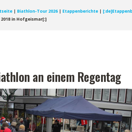
tseite
|
Biathlon-Tour 2026
|
Etappenberichte
|
[:de]Etappenb
 2018 in Hofgeismar[:]
Biathlon an einem Regentag