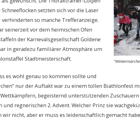
als gewünscht. Die Thoraxtrainer-Loipen
Schneeflocken setzten sich vor die Laser
 verhinderten so manche Trefferanzeige.
 seinerzeit vor dem heimischen Ofen
Staffeln der Karnevalsgesellschaft Goldene
mar in geradezu familiärer Atmosphäre um
lonstaffel Stadtmeisterschaft.
“Wintermärche
 dass es wohl genau so kommen sollte und
hen” nur der Auftakt war zu einem tollen Biathlonfest mi
 Wettkämpfern, begeisternd unterstützenden Zuschauern 
n und regnerischen 2. Advent. Welcher Prinz sie wachgeküs
 wir nicht, aber er muss es leidenschaftlich gemacht habe