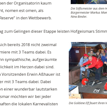
en der Organisatorin kaum
Die Stiftsmeister aus dem 
eht, nomen est omen, als
Bürgermeister Markus Manns
Nina Binder.
 Reserve” in den Wettbewerb.
rag zum Gelingen dieser Etappe leisten Hofgeismars Sti
sich bereits 2018 nicht zweimal
miere mit 3 Teams dabei. Es
nn sympathische, aufgeräumte
ichkeit im Herzen dabei sind.
 Vorsitzenden Erwin Aßhauer ist
er mit 3 Teams dabei. Dabei
on einer wunderbar lautstarken
ismar möchten wir bei jeder
Die Goldene Elf feuert ihren 
aften die lokalen Karnevalisten