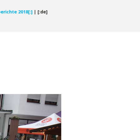
erichte 2018[:]
|
[:de]