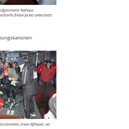
Hofgeismarer Rathaus.
barth (blaue Jacke) unterstützt
mmungskanonen.
Vorsitzenden, Erwin Aßhauer, an.