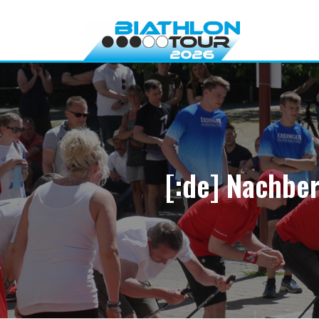
Direkt
zum
Inhalt
[:de] Nachber