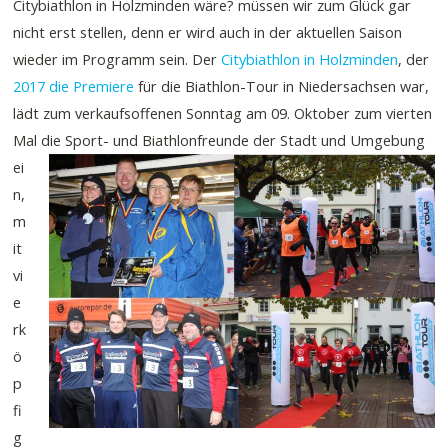
Citybiathlon in Holzminden wäre? müssen wir zum Glück gar
nicht erst stellen, denn er wird auch in der aktuellen Saison
wieder im Programm sein. Der
Citybiathlon in Holzminden
, der
2017 die Premiere
für die Biathlon-Tour in Niedersachsen war,
lädt zum verkaufsoffenen Sonntag am 09. Oktober zum vierten
Mal die Sport- und
Biathlonfreunde der Stadt und Umgebung
ei
n,
m
it
vi
e
rk
ö
p
fi
g