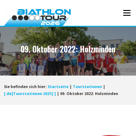
Direkt
zum
Menü
Inhalt
09. Oktober 2022: Holzminden
Sie befinden sich hier:
Startseite
|
Tourstationen
|
[:de]Tourstationen 2021[:]
|
09. Oktober 2022: Holzminden