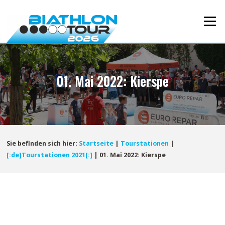
Direkt
zum
Menü
Inhalt
01. Mai 2022: Kierspe
Sie befinden sich hier:
Startseite
|
Tourstationen
|
[:de]Tourstationen 2021[:]
|
01. Mai 2022: Kierspe