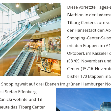
Diese vorletzte Tages-
Biathlon in der Laden
Tibarg Centers zum ve
der Hansestadt den Ab
Shopping-Center-Saiso
mit den Etappen im A10
Oktober), im Kasseler
(08./09. November) un
Center (15./16. Novembe
bisher 170 Etappen in 
gte Shoppingwelt auf drei Ebenen im grünen Hamburger N
nst Stefan Effenberg
anicki wohnte und Til
 heute das Tibarg Center