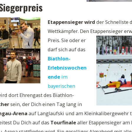
Siegerpreis
Etappensieger wird
der Schnellste 
Wettkämpfer. Den Etappensieger erwa
Preis.
Sie oder er
darf sich auf das
Biathlon-
Erlebniswochen
ende
im
bayerischen
ird dort Ehrengast des Biathlon-
cher
sein, der Dich einen Tag lang in
mgau-Arena
auf Langlaufski und am Kleinkalibergewehr tr
itest Du Dich auf das
Tourfinale
aller Etappensieger am 
u-Arena stattfinden wird. Ein geselliger Almabend mit all