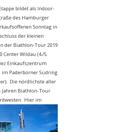
Etappe bildet als Indoor-
straße des Hamburger
rkaufsoffenen Sonntag in
schluss der kleinen
n der Biathlon-Tour 2019
 Center Wildau (4./5.
 dez Einkaufszentrum
d im Paderborner Südring
r). Die nördlichste aller
5 Jahren Biathlon-Tour
ordwesten.
Hier im