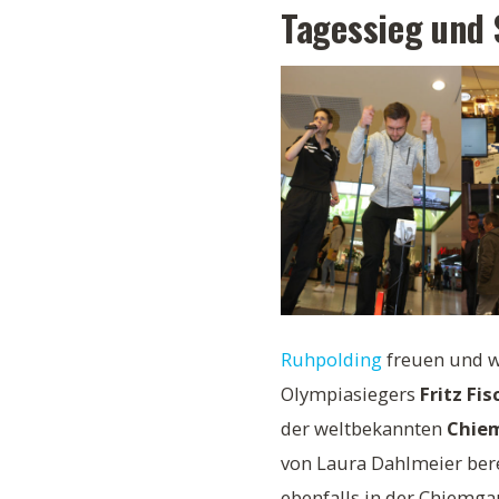
Tagessieg und 
Ruhpolding
freuen und w
Olympiasiegers
Fritz Fis
der weltbekannten
Chie
von Laura Dahlmeier bere
ebenfalls in der Chiemga