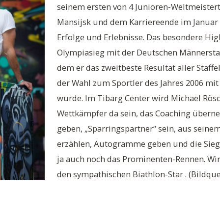
seinem ersten von 4 Junioren-Weltmeisterti
Mansijsk und dem Karriereende im Januar 
Erfolge und Erlebnisse. Das besondere Highl
Olympiasieg mit der Deutschen Männerstaff
dem er das zweitbeste Resultat aller Staffe
der Wahl zum Sportler des Jahres 2006 mi
wurde. Im Tibarg Center wird Michael Rösc
Wettkämpfer da sein, das Coaching überne
geben, „Sparringspartner“ sein, aus seine
erzählen, Autogramme geben und die Siege
ja auch noch das Prominenten-Rennen. Wir
den sympathischen Biathlon-Star . (Bildquel