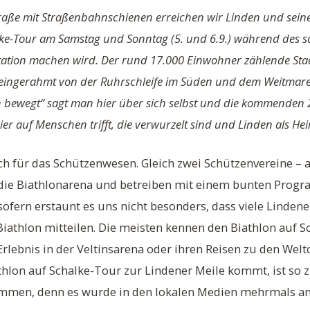
raße mit Straßenbahnschienen erreichen wir Linden und sein
lke-Tour am Samstag und Sonntag (5. und 6.9.) während des sc
 Station machen wird. Der rund 17.000 Einwohner zählende Sta
e eingerahmt von der Ruhrschleife im Süden und dem Weitmare
en bewegt“ sagt man hier über sich selbst und die kommenden 
er auf Menschen trifft, die verwurzelt sind und Linden als He
ch für das Schützenwesen. Gleich zwei Schützenvereine –
 die Biathlonarena und betreiben mit einem bunten Prog
fern erstaunt es uns nicht besonders, dass viele Lindene
athlon mitteilen. Die meisten kennen den Biathlon auf S
Erlebnis in der Veltinsarena oder ihren Reisen zu den We
thlon auf Schalke-Tour zur Lindener Meile kommt, ist so z
ommen, denn es wurde in den lokalen Medien mehrmals a