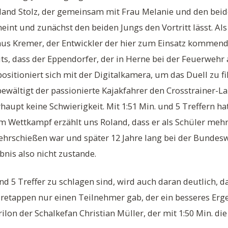
oland Stolz, der gemeinsam mit Frau Melanie und den be
int und zunächst den beiden Jungs den Vortritt lässt. Als
aus Kremer, der Entwickler der hier zum Einsatz kommend
ts, dass der Eppendorfer, der in Herne bei der Feuerwehr a
ositioniert sich mit der Digitalkamera, um das Duell zu fi
l bewältigt der passionierte Kajakfahrer den Crosstrainer-
erhaupt keine Schwierigkeit. Mit 1:51 Min. und 5 Treffern h
em Wettkampf erzählt uns Roland, dass er als Schüler meh
hrschießen war und später 12 Jahre lang bei der Bundesw
bnis also nicht zustande.
nd 5 Treffer zu schlagen sind, wird auch daran deutlich, da
retappen nur einen Teilnehmer gab, der ein besseres Erge
rilon der Schalkefan Christian Müller, der mit 1:50 Min. d