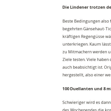
Die Lindener trotzen 
Beste Bedingungen also 
begehrten Gänsehaut-Tick
kräftigen Regengüsse wär
unterkriegen. Kaum läss
zu Mitmachern werden un
Ziele testen. Viele haben
auch beabsichtigt ist. O
hergestellt, also einer w
100 Duellanten und 8 mi
Schwieriger wird es dan
des Wochenendes die kos