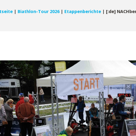
tseite
|
Biathlon-Tour 2026
|
Etappenberichte
|
[:de] NACHber