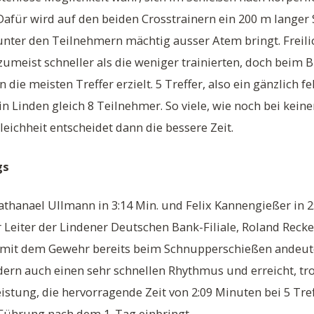
afür wird auf den beiden Crosstrainern ein 200 m langer S
r unter den Teilnehmern mächtig ausser Atem bringt. Freili
zumeist schneller als die weniger trainierten, doch beim 
die meisten Treffer erzielt. 5 Treffer, also ein gänzlich fe
in Linden gleich 8 Teilnehmer. So viele, wie noch bei keine
gleichheit entscheidet dann die bessere Zeit.
gs
hanael Ullmann in 3:14 Min. und Felix Kannengießer in 2:
 Leiter der Lindener Deutschen Bank-Filiale, Roland Recke
it dem Gewehr bereits beim Schnupperschießen andeutet
ndern auch einen sehr schnellen Rhythmus und erreicht, tro
istung, die hervorragende Zeit von 2:09 Minuten bei 5 Tre
Führung nach dem 1. Tag einbringt.