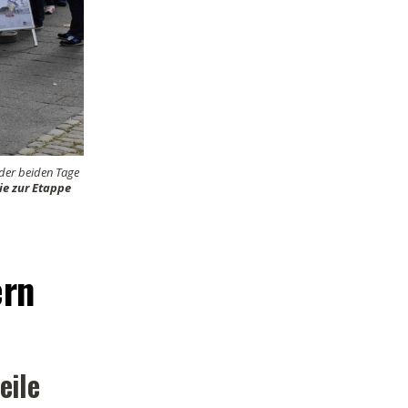
der beiden Tage
ie zur Etappe
ern
eile