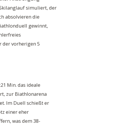
kilanglauf simuliert, der
ch absolvieren die
Biathlonduell gewinnt,
hlerfreies
r der vorherigen 5
21 Min. das ideale
rt, zur Biathlonarena
. Im Duell schießt er
tz einer eher
ffern, was dem 38-