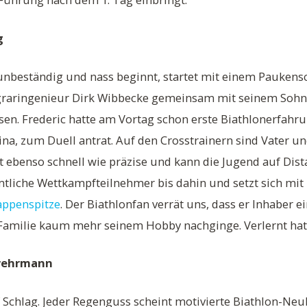
g
unbeständig und nass beginnt, startet mit einem Paukens
aringenieur Dirk Wibbecke gemeinsam mit seinem Sohn 
en. Frederic hatte am Vortag schon erste Biathlonerfahr
tina, zum Duell antrat. Auf den Crosstrainern sind Vater u
st ebenso schnell wie präzise und kann die Jugend auf Dist
tliche Wettkampfteilnehmer bis dahin und setzt sich mit 2
appenspitze
. Der Biathlonfan verrät uns, dass er Inhaber ei
amilie kaum mehr seinem Hobby nachginge. Verlernt hat er
rwehrmann
f Schlag. Jeder Regenguss scheint motivierte Biathlon-Ne