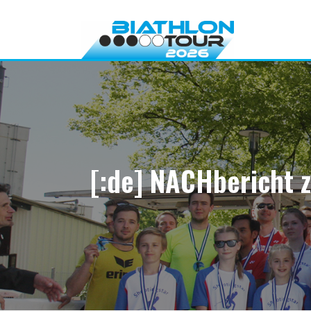
Direkt
zum
Inhalt
[:de] NACHbericht z