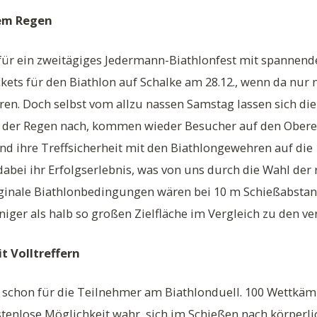
dem Regen
für ein zweitägiges Jedermann-Biathlonfest mit spannend
ets für den Biathlon auf Schalke am 28.12., wenn da nur n
en. Doch selbst vom allzu nassen Samstag lassen sich die
t der Regen nach, kommen wieder Besucher auf den Oberen
d ihre Treffsicherheit mit den Biathlongewehren auf die
 dabei ihr Erfolgserlebnis, was von uns durch die Wahl der
riginale Biathlonbedingungen wären bei 10 m Schießabsta
eniger als halb so großen Zielfläche im Vergleich zu den v
t Volltreffern
n schon für die Teilnehmer am Biathlonduell. 100 Wettkä
tenlose Möglichkeit wahr, sich im Schießen nach körperl