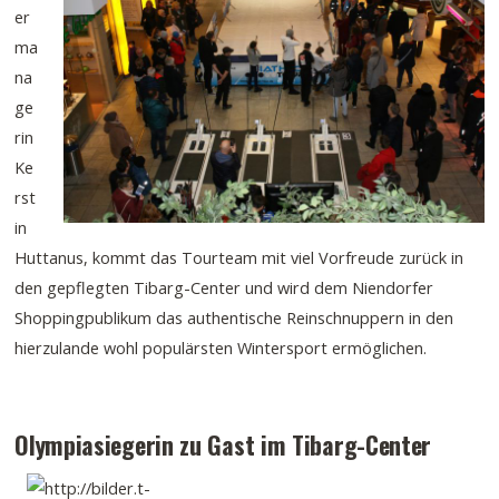
er
ma
na
ge
rin
Ke
rst
in
Huttanus, kommt das Tourteam mit viel Vorfreude zurück in
den gepflegten Tibarg-Center und wird dem Niendorfer
Shoppingpublikum das authentische Reinschnuppern in den
hierzulande wohl populärsten Wintersport ermöglichen.
Olympiasiegerin zu Gast im Tibarg-Center