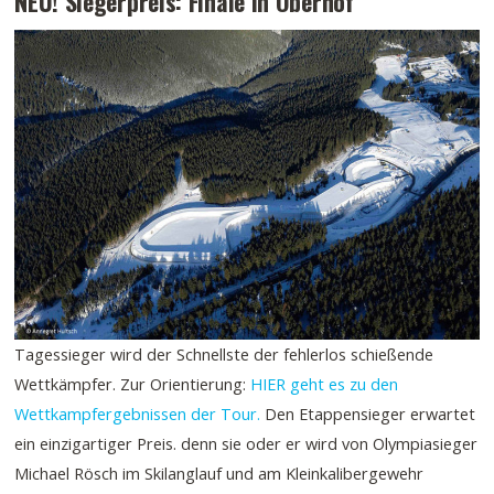
NEU! Siegerpreis: Finale in Oberhof
Tagessieger wird der Schnellste der fehlerlos schießende
Wettkämpfer. Zur Orientierung:
HIER geht es zu den
Wettkampfergebnissen der Tour.
Den Etappensieger erwartet
ein einzigartiger Preis. denn sie oder er wird von Olympiasieger
Michael Rösch im Skilanglauf und am Kleinkalibergewehr