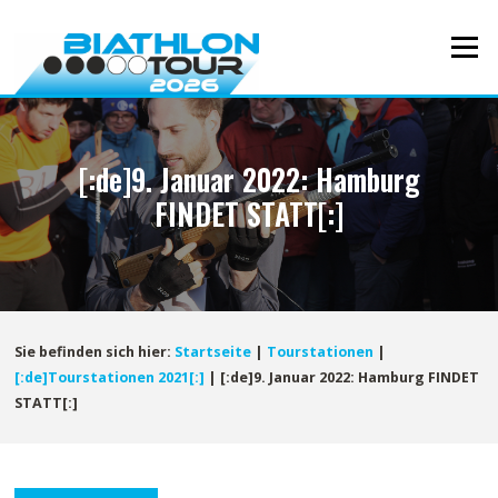
Direkt
zum
Menü
Inhalt
[:de]9. Januar 2022: Hamburg
FINDET STATT[:]
Sie befinden sich hier:
Startseite
|
Tourstationen
|
[:de]Tourstationen 2021[:]
|
[:de]9. Januar 2022: Hamburg FINDET
STATT[:]