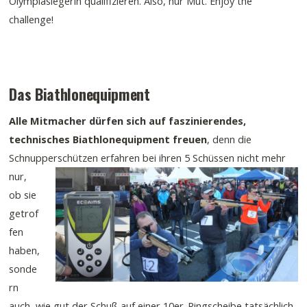
Olympiasiegerin qualifizieren. Also, nur Mut. Enjoy the
challenge!
Das Biathlonequipment
Alle Mitmacher dürfen sich auf faszinierendes,
technisches Biathlonequipment freuen
, denn die
Schnupperschützen
erfahren bei ihren 5 Schüssen nicht mehr
nur,
ob sie
getrof
fen
haben,
sonde
rn
auch, wie gut der Schuß auf einer 10er-Ringscheibe tatsächlich