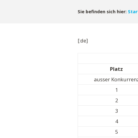
Sie befinden sich hier:
Star
[:de]
Platz
ausser Konkurren
1
2
3
4
5