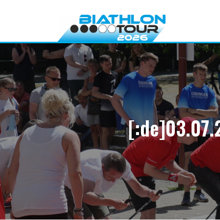
Direkt
zum
Inhalt
[:de]03.07.