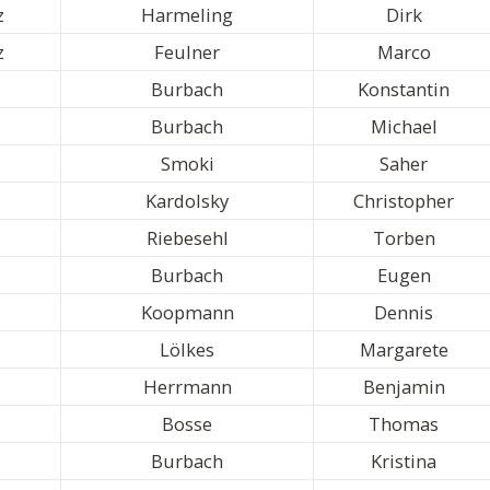
z
Harmeling
Dirk
z
Feulner
Marco
Burbach
Konstantin
Burbach
Michael
Smoki
Saher
Kardolsky
Christopher
Riebesehl
Torben
Burbach
Eugen
Koopmann
Dennis
Lölkes
Margarete
Herrmann
Benjamin
Bosse
Thomas
Burbach
Kristina