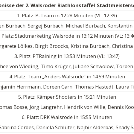
bnisse der 2. Walsroder Biathlonstaffel-Stadtmeisters
1. Platz: B-Team in 12:28 Minuten (VL: 12:39)
en Burbach, Sergej Burbach, Michael Burbach, Konstantin
. Platz: Stadtmarketing Walsrode in 13:12 Minuten (VL: 13:4
garete Lölkes, Birgit Broocks, Kristina Burbach, Christin
3. Platz: PTRaining in 13:53 Minuten (VL: 13:47)
hee von Wieding, Timo Krüger, Juliane Schwolow, Torben
4. Platz: Team „Anders Walsrode“ in 14:59 Minuten
njamin Herrmann, Doreen Garn, Thomas Hastedt, Laura F
5. Platz: Kämper Shooters in 15:21 Minuten
omas Bosse, Jörg Langrehr, Hendrik von Wille, Dennis K
6. Platz: DRK Walsrode in 15:55 Minuten
Sabrina Cordes, Daniela Schlüter, Najbir Alderbas, Shady 