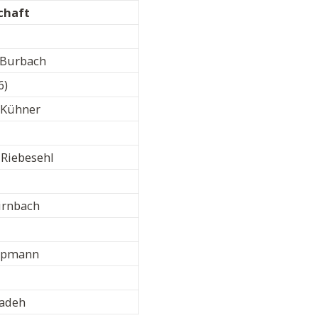
chaft
 Burbach
6)
a Kühner
 Riebesehl
irnbach
oopmann
Sadeh