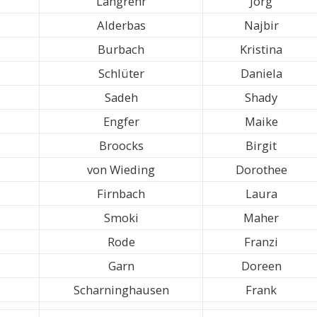
Langrehr
Jörg
Alderbas
Najbir
Burbach
Kristina
Schlüter
Daniela
Sadeh
Shady
Engfer
Maike
Broocks
Birgit
von Wieding
Dorothee
Firnbach
Laura
Smoki
Maher
Rode
Franzi
Garn
Doreen
Scharninghausen
Frank