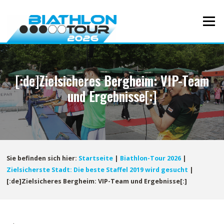
Direkt
zum
Menü
Inhalt
[:de]Zielsicheres Bergheim: VIP-Team
und Ergebnisse[:]
Sie befinden sich hier:
Startseite
|
Biathlon-Tour 2026
|
Zielsicherste Stadt: Die beste Staffel 2019 wird gesucht
|
[:de]Zielsicheres Bergheim: VIP-Team und Ergebnisse[:]