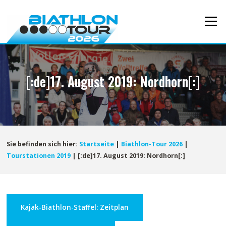
Direkt
zum
Menü
Inhalt
[:de]17. August 2019: Nordhorn[:]
Sie befinden sich hier:
Startseite
|
Biathlon-Tour 2026
|
Tourstationen 2019
|
[:de]17. August 2019: Nordhorn[:]
Kajak-Biathlon-Staffel: Zeitplan