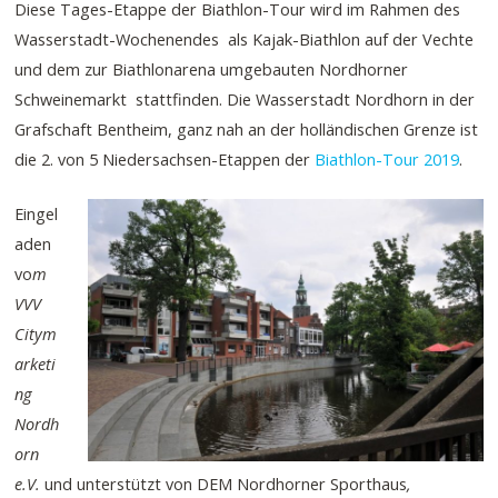
Diese Tages-Etappe der Biathlon-Tour wird im Rahmen des
Wasserstadt-Wochenendes als Kajak-Biathlon auf der Vechte
und dem zur Biathlonarena umgebauten Nordhorner
Schweinemarkt stattfinden. Die Wasserstadt Nordhorn in der
Grafschaft Bentheim, ganz nah an der holländischen Grenze ist
die 2. von 5 Niedersachsen-Etappen der
Biathlon-Tour 2019
.
Eingel
aden
vo
m
VVV
Citym
arketi
ng
Nordh
orn
e.V.
und unterstützt von DEM Nordhorner Sporthaus
,