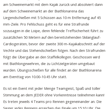
am Schweinemarkt mit dem Kajak zurück und absolviert dann
auf dem Schweinemarkt an der Biathlonarena das
Liegendschießen mit 5 Schüssen aus 10 m Entfernung auf 45
mm-Ziele. Pro Fehlschuss geht es für eine Strafrunde
sozusagen in die Loipe, denn fehlende Treffsicherheit führt zu
zusätzlichen 50 Metern auf den bereitstehenden Skilanglauf-
Cardiogeräten, bevor der zweite 300 m-Kajakabschnitt auf der
Vechte und das Stehendschießen folgen. Nach den Strafrunden
folgt die Übergabe an den Staffelkollegen. Geschossen wird
mit Biathlongewehren, die zu Lichtzielgeräten umgebaut
wurden. Übungsschießen für alle findet an der Biathlonarena
am Eventtag von 10.00-10.45 Uhr statt.
Es ist ein Event mit jeder Menge Teamgeist, Spaß und toller
Stimmung an dem JEDER ohne Vorkenntnisse teilnehmen kann!
Es treten jeweils 4 Teams pro Rennen gegeneinander an. Die
Sieger jedes Rennens erreichen das Finale um 15.10 Uhr. Die