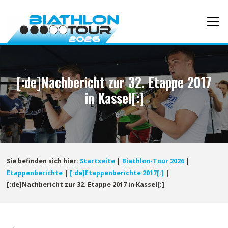
Direkt
zum
Menü
Inhalt
[:de]Nachbericht zur 32. Etappe 2017
in Kassel[:]
Sie befinden sich hier:
Startseite
|
Biathlon-Tour 2026
|
Etappenberichte
|
[:de]Etappenberichte 2017[:]
|
[:de]Nachbericht zur 32. Etappe 2017 in Kassel[:]