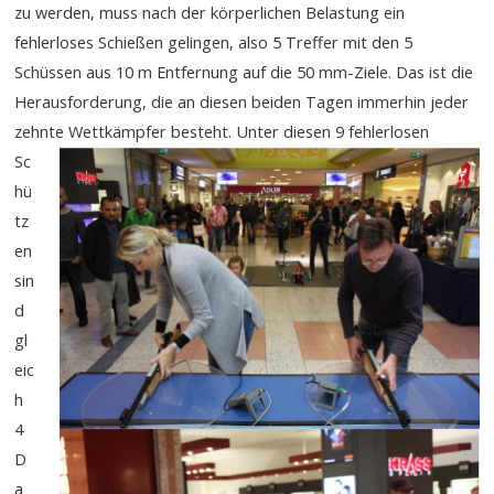
zu werden, muss nach der körperlichen Belastung ein
fehlerloses Schießen gelingen, also 5 Treffer mit den 5
Schüssen aus 10 m Entfernung auf die 50 mm-Ziele. Das ist die
Herausforderung, die an diesen beiden Tagen immerhin jeder
zehnte Wettkämpfer besteht.
Unter diesen 9 fehlerlosen
Sc
hü
tz
en
sin
d
gl
eic
h
4
D
a