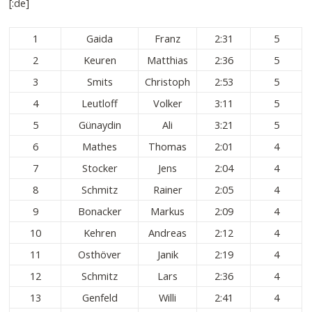
[:de]
1
Gaida
Franz
2:31
5
2
Keuren
Matthias
2:36
5
3
Smits
Christoph
2:53
5
4
Leutloff
Volker
3:11
5
5
Günaydin
Ali
3:21
5
6
Mathes
Thomas
2:01
4
7
Stocker
Jens
2:04
4
8
Schmitz
Rainer
2:05
4
9
Bonacker
Markus
2:09
4
10
Kehren
Andreas
2:12
4
11
Osthöver
Janik
2:19
4
12
Schmitz
Lars
2:36
4
13
Genfeld
Willi
2:41
4