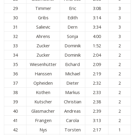
29
Timmer
Eric
3:08
3
30
Gribs
Edith
3:14
3
31
Salievic
Dern
3:34
3
32
Ahrens
Sonja
4:00
3
33
Zucker
Dominik
1:52
2
34
Zucker
Dominik
2:04
2
35
Wiesenhütter
Eichard
2:09
2
36
Hanssen
Michael
2:19
2
37
Opheiden
Dieter
2:32
2
38
Kothen
Markus
2:33
2
39
Kutscher
Christian
2:38
2
40
Glasmacher
Andreas
2:39
2
41
Frangen
Carola
3:13
2
42
Nys
Torsten
2:17
1