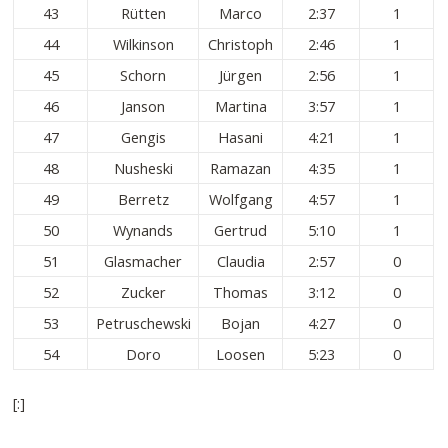
43
Rütten
Marco
2:37
1
44
Wilkinson
Christoph
2:46
1
45
Schorn
Jürgen
2:56
1
46
Janson
Martina
3:57
1
47
Gengis
Hasani
4:21
1
48
Nusheski
Ramazan
4:35
1
49
Berretz
Wolfgang
4:57
1
50
Wynands
Gertrud
5:10
1
51
Glasmacher
Claudia
2:57
0
52
Zucker
Thomas
3:12
0
53
Petruschewski
Bojan
4:27
0
54
Doro
Loosen
5:23
0
[:]