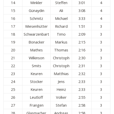
14
Winkler
Steffen
3:01
4
15
Günaydin
Ali
3:08
4
16
Schmitz
Michael
3:33
4
17
Wiesenhütter
Richard
1:51
3
18
Schwarzenbart
Timo
2:09
3
19
Bonacker
Markus
2:15
3
20
Mathes
Thomas
2:16
3
21
Wilkinson
Christoph
2:30
3
22
Smits
Christoph
2:31
3
23
Keuren
Matthias
2:32
3
24
Stocker
Jens
2:33
3
25
Keuren
Heinz
2:33
3
26
Leutloff
Volker
2:55
3
27
Frangen
Stefan
2:58
3
28
Glasmacher
Andreas
2:58
3