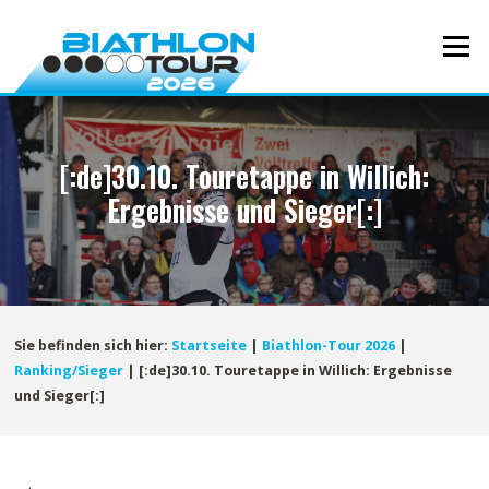
Direkt
zum
Menü
Inhalt
[:de]30.10. Touretappe in Willich:
Ergebnisse und Sieger[:]
Sie befinden sich hier:
Startseite
|
Biathlon-Tour 2026
|
Ranking/Sieger
|
[:de]30.10. Touretappe in Willich: Ergebnisse
und Sieger[:]