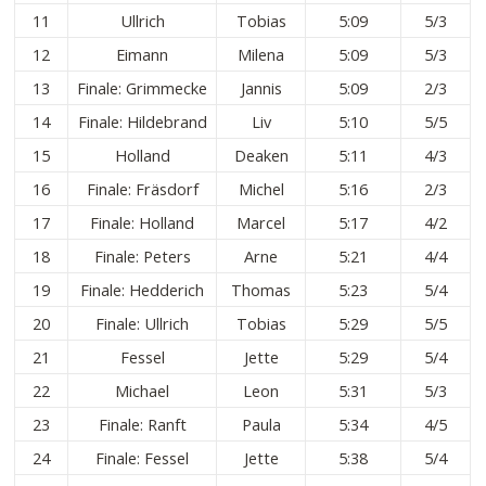
11
Ullrich
Tobias
5:09
5/3
12
Eimann
Milena
5:09
5/3
13
Finale: Grimmecke
Jannis
5:09
2/3
14
Finale: Hildebrand
Liv
5:10
5/5
15
Holland
Deaken
5:11
4/3
16
Finale: Fräsdorf
Michel
5:16
2/3
17
Finale: Holland
Marcel
5:17
4/2
18
Finale: Peters
Arne
5:21
4/4
19
Finale: Hedderich
Thomas
5:23
5/4
20
Finale: Ullrich
Tobias
5:29
5/5
21
Fessel
Jette
5:29
5/4
22
Michael
Leon
5:31
5/3
23
Finale: Ranft
Paula
5:34
4/5
24
Finale: Fessel
Jette
5:38
5/4