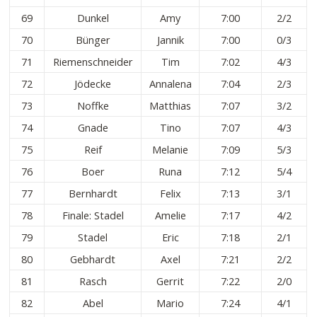
69
Dunkel
Amy
7:00
2/2
70
Bünger
Jannik
7:00
0/3
71
Riemenschneider
Tim
7:02
4/3
72
Jödecke
Annalena
7:04
2/3
73
Noffke
Matthias
7:07
3/2
74
Gnade
Tino
7:07
4/3
75
Reif
Melanie
7:09
5/3
76
Boer
Runa
7:12
5/4
77
Bernhardt
Felix
7:13
3/1
78
Finale: Stadel
Amelie
7:17
4/2
79
Stadel
Eric
7:18
2/1
80
Gebhardt
Axel
7:21
2/2
81
Rasch
Gerrit
7:22
2/0
82
Abel
Mario
7:24
4/1