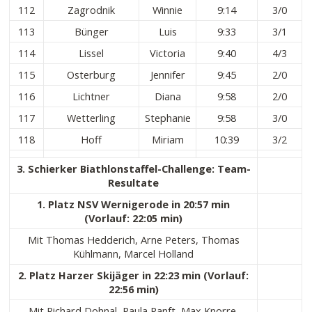
112
Zagrodnik
Winnie
9:14
3/0
113
Bünger
Luis
9:33
3/1
114
Lissel
Victoria
9:40
4/3
115
Osterburg
Jennifer
9:45
2/0
116
Lichtner
Diana
9:58
2/0
117
Wetterling
Stephanie
9:58
3/0
118
Hoff
Miriam
10:39
3/2
3. Schierker Biathlonstaffel-Challenge: Team-
Resultate
1. Platz NSV Wernigerode in 20:57 min
(Vorlauf: 22:05 min)
Mit Thomas Hedderich, Arne Peters, Thomas
Kühlmann, Marcel Holland
2. Platz Harzer Skijäger in 22:23 min (Vorlauf:
22:56 min)
Mit Richard Dohnal, Paula Ranft, Max Knorre,