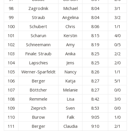
98
Zagrodnik
Michael
8:04
3/1
99
Straub
Angelina
8:04
3/2
100
Schubert
Chris
8:06
1/1
101
Scharun
Kerstin
8:15
4/0
102
Schneemann
Amy
8:19
0/5
103
Finale: Straub
Anika
8:25
2/2
104
Lapschies
Jens
8:25
2/0
105
Werner-Sparfeldt
Nancy
8:26
1/1
106
Berger
Katja
8:27
5/1
107
Böttcher
Melanie
8:27
0/0
108
Remmele
Lisa
8:42
3/0
109
Zieprich
Sven
8:53
0/0
110
Burow
Falk
9:05
1/0
111
Berger
Claudia
9:10
2/1