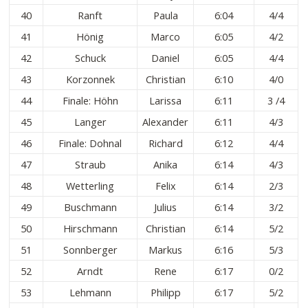
40
Ranft
Paula
6:04
4/4
41
Hönig
Marco
6:05
4/2
42
Schuck
Daniel
6:05
4/4
43
Korzonnek
Christian
6:10
4/0
44
Finale: Höhn
Larissa
6:11
3 /4
45
Langer
Alexander
6:11
4/3
46
Finale: Dohnal
Richard
6:12
4/4
47
Straub
Anika
6:14
4/3
48
Wetterling
Felix
6:14
2/3
49
Buschmann
Julius
6:14
3/2
50
Hirschmann
Christian
6:14
5/2
51
Sonnberger
Markus
6:16
5/3
52
Arndt
Rene
6:17
0/2
53
Lehmann
Philipp
6:17
5/2