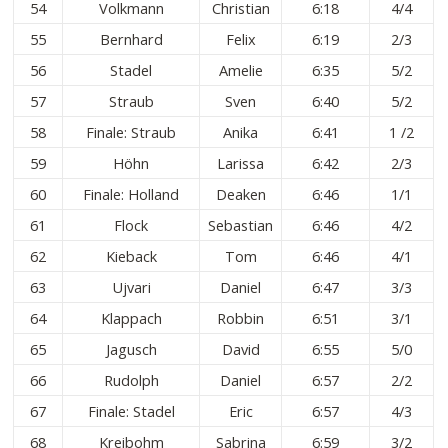
54
Volkmann
Christian
6:18
4/4
55
Bernhard
Felix
6:19
2/3
56
Stadel
Amelie
6:35
5/2
57
Straub
Sven
6:40
5/2
58
Finale: Straub
Anika
6:41
1 /2
59
Höhn
Larissa
6:42
2/3
60
Finale: Holland
Deaken
6:46
1/1
61
Flock
Sebastian
6:46
4/2
62
Kieback
Tom
6:46
4/1
63
Ujvari
Daniel
6:47
3/3
64
Klappach
Robbin
6:51
3/1
65
Jagusch
David
6:55
5/0
66
Rudolph
Daniel
6:57
2/2
67
Finale: Stadel
Eric
6:57
4/3
68
Kreibohm
Sabrina
6:59
3/2