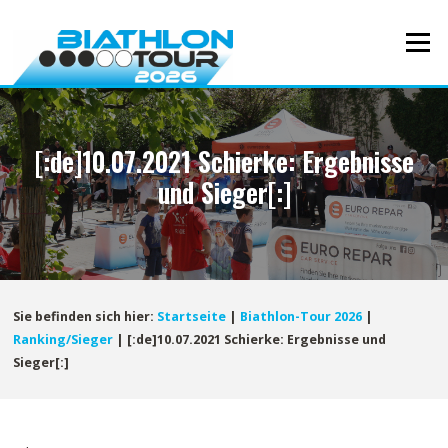
Direkt
zum
Menü
Inhalt
[:de]10.07.2021 Schierke: Ergebnisse
und Sieger[:]
Sie befinden sich hier:
Startseite
|
Biathlon-Tour 2026
|
Ranking/Sieger
|
[:de]10.07.2021 Schierke: Ergebnisse und
Sieger[:]