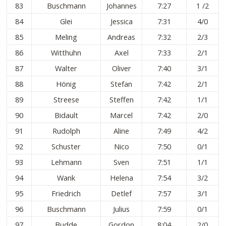
83
Buschmann
Johannes
7:27
1 /2
84
Glei
Jessica
7:31
4/0
85
Meling
Andreas
7:32
2/3
86
Witthuhn
Axel
7:33
2/1
87
Walter
Oliver
7:40
3/1
88
Hönig
Stefan
7:42
2/1
89
Streese
Steffen
7:42
1/1
90
Bidault
Marcel
7:42
2/0
91
Rudolph
Aline
7:49
4/2
92
Schuster
Nico
7:50
0/1
93
Lehmann
Sven
7:51
1/1
94
Wank
Helena
7:54
3/2
95
Friedrich
Detlef
7:57
3/1
96
Buschmann
Julius
7:59
0/1
97
Budde
Gordon
8:04
2/0