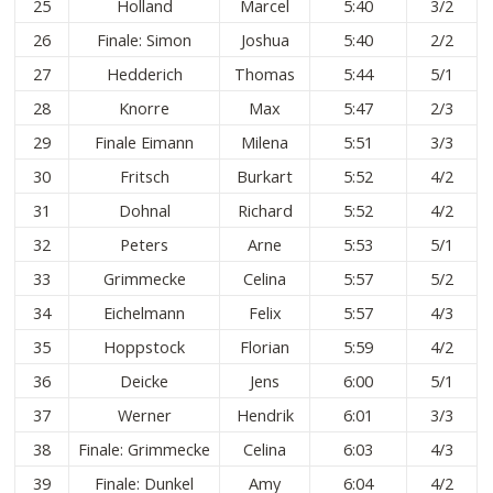
25
Holland
Marcel
5:40
3/2
26
Finale: Simon
Joshua
5:40
2/2
27
Hedderich
Thomas
5:44
5/1
28
Knorre
Max
5:47
2/3
29
Finale Eimann
Milena
5:51
3/3
30
Fritsch
Burkart
5:52
4/2
31
Dohnal
Richard
5:52
4/2
32
Peters
Arne
5:53
5/1
33
Grimmecke
Celina
5:57
5/2
34
Eichelmann
Felix
5:57
4/3
35
Hoppstock
Florian
5:59
4/2
36
Deicke
Jens
6:00
5/1
37
Werner
Hendrik
6:01
3/3
38
Finale: Grimmecke
Celina
6:03
4/3
39
Finale: Dunkel
Amy
6:04
4/2