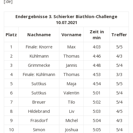
[:de]
Endergebnisse 3. Schierker Biathlon-Challenge
10.07.2021
Zeit in
Platz
Nachname
Vorname
Treffer
min
1
Finale: Knorre
Max
4:03
5/5
2
Kühlmann
Thomas
4:46
4/3
3
Grimmecke
Jannis
4:48
5/4
4
Finale: Kühlmann
Thomas
4:53
3/3
5
Suttkus
Maja
4:54
5/5
6
Suttkus
Valentin
5:01
5/4
7
Breuer
Tilo
5:02
5/4
8
Hildebrand
Liv
5:03
4/5
9
Fräsdorf
Michel
5:04
4/3
10
Simon
Joshua
5:05
5/4