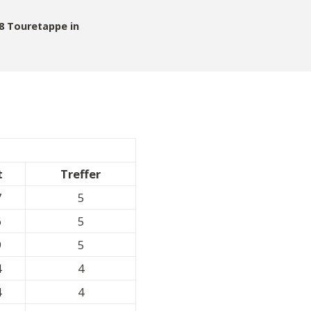
18 Touretappe in
t
Treffer
7
5
6
5
9
5
4
4
4
4