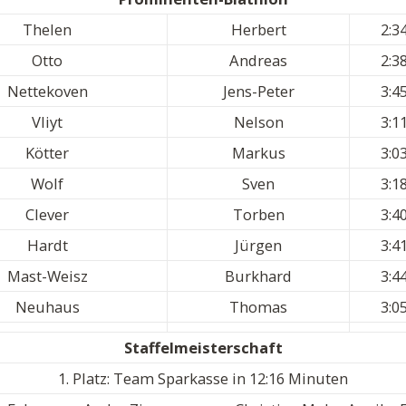
Thelen
Herbert
2:3
Otto
Andreas
2:3
Nettekoven
Jens-Peter
3:4
Vliyt
Nelson
3:1
Kötter
Markus
3:0
Wolf
Sven
3:1
Clever
Torben
3:4
Hardt
Jürgen
3:4
Mast-Weisz
Burkhard
3:4
Neuhaus
Thomas
3:0
Staffelmeisterschaft
1. Platz: Team Sparkasse in 12:16 Minuten