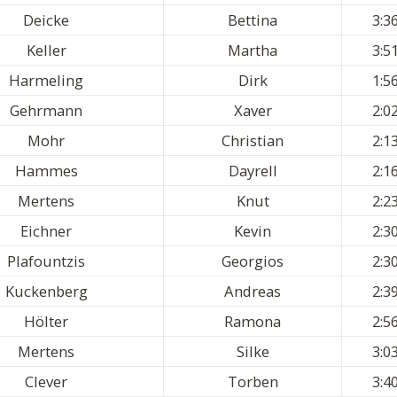
Deicke
Bettina
3:3
Keller
Martha
3:5
Harmeling
Dirk
1:5
Gehrmann
Xaver
2:0
Mohr
Christian
2:1
Hammes
Dayrell
2:1
Mertens
Knut
2:2
Eichner
Kevin
2:3
Plafountzis
Georgios
2:3
Kuckenberg
Andreas
2:3
Hölter
Ramona
2:5
Mertens
Silke
3:0
Clever
Torben
3:4