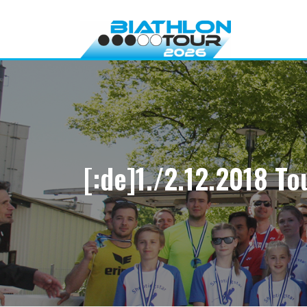
Direkt
zum
Inhalt
[:de]1./2.12.2018 T