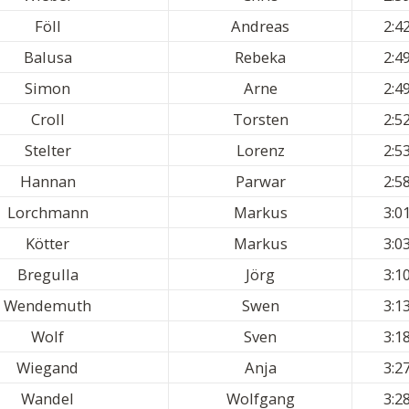
Föll
Andreas
2:4
Balusa
Rebeka
2:4
Simon
Arne
2:4
Croll
Torsten
2:5
Stelter
Lorenz
2:5
Hannan
Parwar
2:5
Lorchmann
Markus
3:0
Kötter
Markus
3:0
Bregulla
Jörg
3:1
Wendemuth
Swen
3:1
Wolf
Sven
3:1
Wiegand
Anja
3:2
Wandel
Wolfgang
3:2