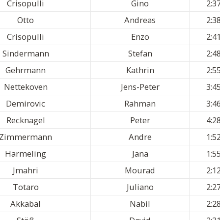
Crisopulli
Gino
2:3
Otto
Andreas
2:3
Crisopulli
Enzo
2:4
Sindermann
Stefan
2:4
Gehrmann
Kathrin
2:5
Nettekoven
Jens-Peter
3:4
Demirovic
Rahman
3:4
Recknagel
Peter
4:2
Zimmermann
Andre
1:5
Harmeling
Jana
1:5
Jmahri
Mourad
2:1
Totaro
Juliano
2:2
Akkabal
Nabil
2:2