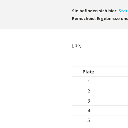
Sie befinden sich hier:
Star
Remscheid: Ergebnisse und 
[:de]
Platz
1
2
3
4
5