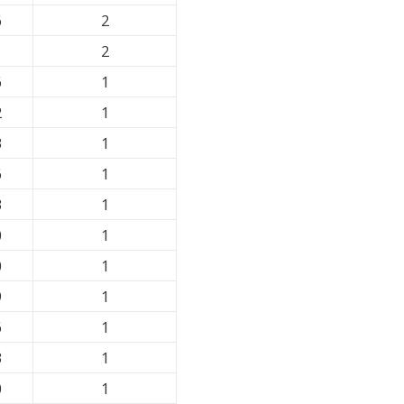
6
2
1
2
6
1
2
1
3
1
6
1
3
1
0
1
0
1
9
1
6
1
3
1
0
1