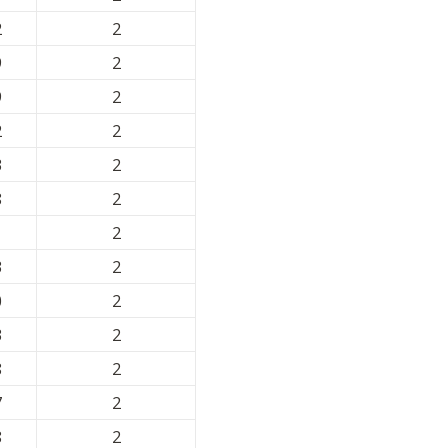
2
2
9
2
9
2
2
2
3
2
8
2
1
2
3
2
0
2
3
2
8
2
7
2
8
2