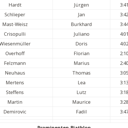
Hardt
Jürgen
3:4
Schlieper
Jan
3:4
Mast-Weisz
Burkhard
3:4
Crisopulli
Juliano
4:0
Wiesenmüller
Doris
4:0
Overhoff
Florian
2:1
Felzmann
Marius
2:4
Neuhaus
Thomas
3:0
Mertens
Lea
3:1
Steffens
Lutz
3:1
Martin
Maurice
3:2
Demirovic
Fadil
3:4
Prominenten-Biathlon