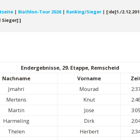
tseite
|
Biathlon-Tour 2026
|
Ranking/Sieger
|
[:de]1./2.12.20
Sieger[:]
Endergebnisse, 29. Etappe, Remscheid
Nachname
Vorname
Zei
Jmahri
Mourad
2:3
Mertens
Knut
2:4
Martin
Jose
3:0
Harmeling
Dirk
2:0
Thelen
Herbert
2:3