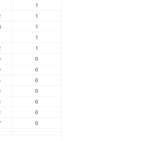
1
1
2
1
4
1
1
1
2
1
0
0
0
0
5
0
3
0
8
0
8
0
7
0