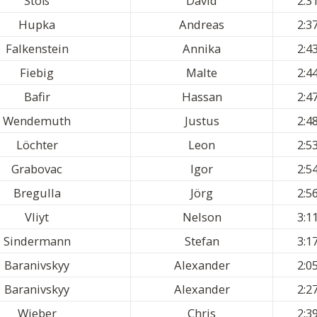
Stöß
David
2:3
Hupka
Andreas
2:3
Falkenstein
Annika
2:4
Fiebig
Malte
2:4
Bafir
Hassan
2:4
Wendemuth
Justus
2:4
Löchter
Leon
2:5
Grabovac
Igor
2:5
Bregulla
Jörg
2:5
Vliyt
Nelson
3:1
Sindermann
Stefan
3:1
Baranivskyy
Alexander
2:0
Baranivskyy
Alexander
2:2
Wieber
Chris
2:3