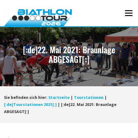
Direkt
zum
Menü
Inhalt
[:de]22. Mai 2021: Braunlage
ABGESAGT[:]
Sie befinden sich hier:
Startseite
|
Tourstationen
|
[:de]Tourstationen 2021[:]
|
[:de]22. Mai 2021: Braunlage
ABGESAGT[:]