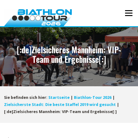
Direkt
zum
Menü
Inhalt
[:de]Zielsicheres Mannheim: VIP-
Team und Ergebnisse[:]
Sie befinden sich hier:
Startseite
|
Biathlon-Tour 2026
|
Zielsicherste Stadt: Die beste Staffel 2019 wird gesucht
|
[:de]Zielsicheres Mannheim: VIP-Team und Ergebnisse[:]