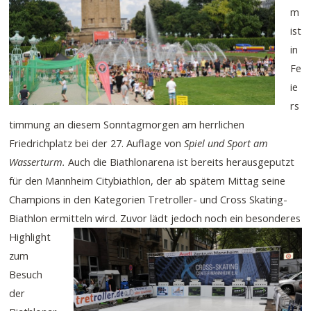
m
ist
in
Fe
ie
rs
timmung an diesem Sonntagmorgen am herrlichen
Friedrichplatz bei der 27. Auflage von
Spiel und Sport am
Wasserturm.
Auch die Biathlonarena ist bereits herausgeputzt
für den Mannheim Citybiathlon, der ab spätem Mittag seine
Champions in den Kategorien Tretroller- und Cross Skating-
Biathlon ermitteln wird.
Zuvor lädt jedoch noch ein besonderes
Highlight
zum
Besuch
der