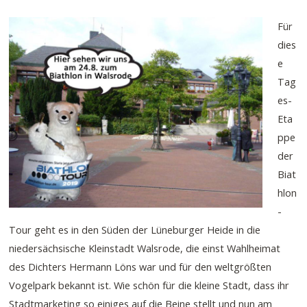
Für
dies
e
Tag
es-
Eta
ppe
der
Biat
hlon
-
Tour geht es in den Süden der Lüneburger Heide in die
niedersächsische Kleinstadt Walsrode, die einst Wahlheimat
des Dichters Hermann Löns war und für den weltgrößten
Vogelpark bekannt ist. Wie schön für die kleine Stadt, dass ihr
Stadtmarketing so einiges auf die Beine stellt und nun am