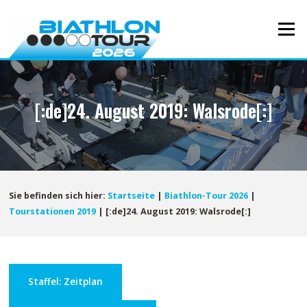
Direkt
zum
Menü
Inhalt
[:de]24. August 2019: Walsrode[:]
Sie befinden sich hier:
Startseite
|
Biathlon-Tour 2026
|
Tourstationen 2019
|
[:de]24. August 2019: Walsrode[:]
Staffel: Zeitplan