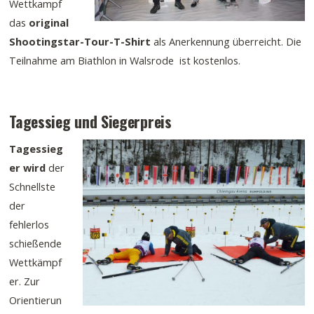
Wettkampf
das
original
Shootingstar-Tour-T-Shirt
als Anerkennung überreicht. Die
Teilnahme am Biathlon in Walsrode ist kostenlos.
Tagessieg und Siegerpreis
Tagessieg
er wird
der
Schnellste
der
fehlerlos
schießende
Wettkämpf
er. Zur
Orientierun