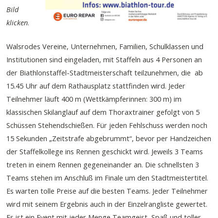
Bild
klicken
.
Walsrodes Vereine, Unternehmen, Familien, Schulklassen und
Institutionen sind eingeladen, mit Staffeln aus 4 Personen an
der Biathlonstaffel-Stadtmeisterschaft teilzunehmen, die ab
15.45 Uhr auf dem Rathausplatz stattfinden wird. Jeder
Teilnehmer läuft 400 m (Wettkämpferinnen: 300 m) im
klassischen Skilanglauf auf dem Thoraxtrainer gefolgt von 5
Schüssen Stehendschießen. Für jeden Fehlschuss werden noch
15 Sekunden „Zeitstrafe abgebrummt“, bevor per Handzeichen
der Staffelkollege ins Rennen geschickt wird. Jeweils 3 Teams
treten in einem Rennen gegeneinander an. Die schnellsten 3
Teams stehen im Anschluß im Finale um den Stadtmeistertitel.
Es warten tolle Preise auf die besten Teams. Jeder Teilnehmer
wird mit seinem Ergebnis auch in der Einzelrangliste gewertet.
Es ist ein Event mit jeder Menge Teamgeist, Spaß und toller