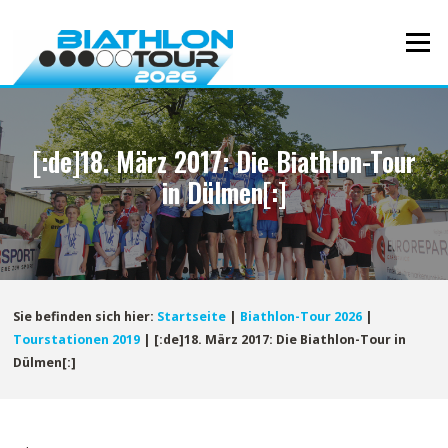
Direkt
zum
Menü
Inhalt
[:de]18. März 2017: Die Biathlon-Tour
in Dülmen[:]
Sie befinden sich hier:
Startseite
|
Biathlon-Tour 2026
|
Tourstationen 2019
|
[:de]18. März 2017: Die Biathlon-Tour in
Dülmen[:]