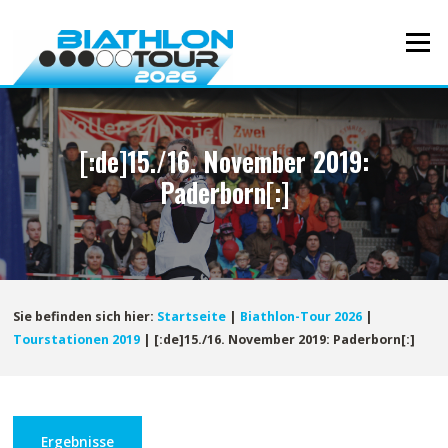
Direkt
zum
Menü
Inhalt
[:de]15./16. November 2019:
Paderborn[:]
Sie befinden sich hier:
Startseite
|
Biathlon-Tour 2026
|
Tourstationen 2019
|
[:de]15./16. November 2019: Paderborn[:]
Ergebnisse