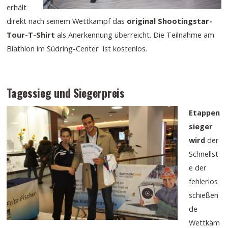
erhält
direkt nach seinem Wettkampf das
original Shootingstar-
Tour-T-Shirt
als Anerkennung überreicht. Die Teilnahme am
Biathlon im Südring-Center ist kostenlos.
Tagessieg und Siegerpreis
Etappen
sieger
wird
der
Schnellst
e der
fehlerlos
schießen
de
Wettkäm