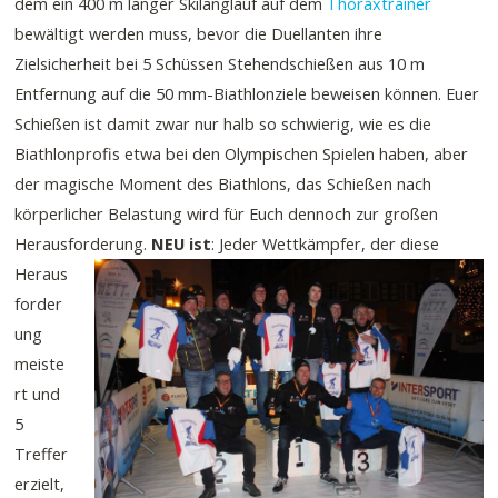
dem ein 400 m langer Skilanglauf auf dem
Thoraxtrainer
bewältigt werden muss, bevor die Duellanten ihre
Zielsicherheit bei 5 Schüssen Stehendschießen aus 10 m
Entfernung auf die 50 mm-Biathlonziele beweisen können. Euer
Schießen ist damit zwar nur halb so schwierig, wie es die
Biathlonprofis etwa bei den Olympischen Spielen haben, aber
der magische Moment des Biathlons, das Schießen nach
körperlicher Belastung wird für Euch dennoch zur großen
Herausforderung.
NEU ist
: Jeder Wettkämpfer, der diese
Heraus
forder
ung
meiste
rt und
5
Treffer
erzielt,