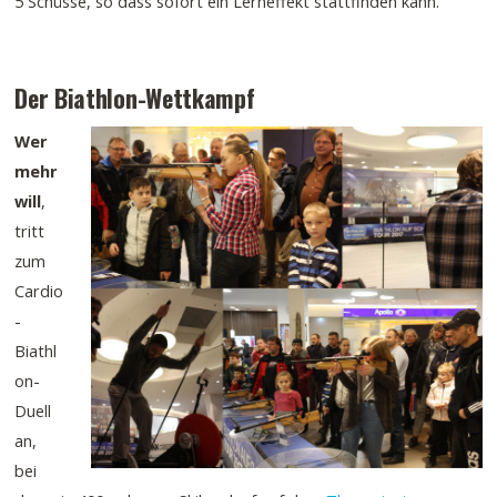
5 Schüsse, so dass sofort ein Lerneffekt stattfinden kann.
Der Biathlon-Wettkampf
Wer
mehr
will
,
tritt
zum
Cardio
-
Biathl
on-
Duell
an,
bei