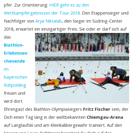
pfer. Zur Orientierung:
HIER geht es zu den
Wettkampfergebnissen der Tour 2018
. Den Etappensieger und
Nachfolger von
Arya Niktalab
, den Sieger im Südring-Center
2018, erwartet ein einzigartiger Preis.
Sie oder er darf sich auf
das
Biathlon-
Erlebniswo
chenende
im
bayerischen
Ruhpolding
freuen und
wird dort
Ehrengast des Biathlon-Olympiasiegers
Fritz Fischer
sein, der
Dich einen Tag lang in der weltbekannten
Chiemgau-Arena
auf Langlaufski und am Kleinkalibergewehr trainiert. Auf den
Spuren von Laura Dahlmeier bereitest Du Dich auf das