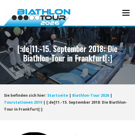
Direkt
zum
Menü
Inhalt
[:de]11.-15. September 2018: Die
Biathlon-Tour in Frankfurt[:]
Sie befinden sich hier:
Startseite
|
Biathlon-Tour 2026
|
Tourstationen 2019
|
[:de]11.-15. September 2018: Die Biathlon-
Tour in Frankfurt[:]