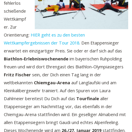
fehlerlos
schießende
Wettkämpf
er. Zur
Orientierung:
HIER geht es zu den besten
Wettkampfergebnissen der Tour 2018.
Den Etappensieger
erwartet ein einzigartiger Preis. Sie oder er darf sich auf das
Biathlon-Erlebniswochenende
im bayerischen Ruhpolding
freuen und wird dort Ehrengast des Biathlon-Olympiasiegers
Fritz Fischer
sein, der Dich einen Tag lang in der
weltbekannten
Chiemgau-Arena
auf Langlaufski und am
Kleinkalibergewehr trainiert. Auf den Spuren von Laura
Dahlmeier bereitest Du Dich auf das
Tourfinale
aller
Etappensieger am Nachmittag vor, das ebenfalls in der
Chiemgau-Arena stattfinden wird. Ein geselliger Almabend mit
allen Etappensiegern bringt Gaudi und echtes Alpenfeeling.
Dieses Wochenende wird am
26./27. Januar 2019
stattfinden.