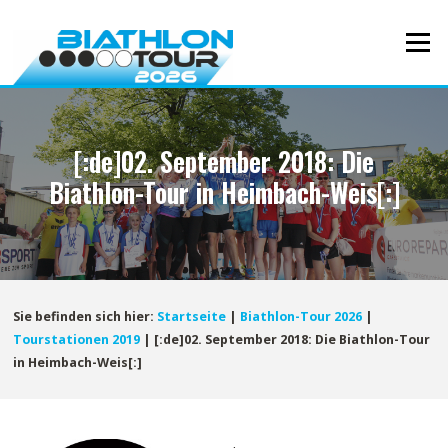
Direkt
zum
Menü
Inhalt
[:de]02. September 2018: Die
Biathlon-Tour in Heimbach-Weis[:]
Sie befinden sich hier:
Startseite
|
Biathlon-Tour 2026
|
Tourstationen 2019
|
[:de]02. September 2018: Die Biathlon-Tour
in Heimbach-Weis[:]