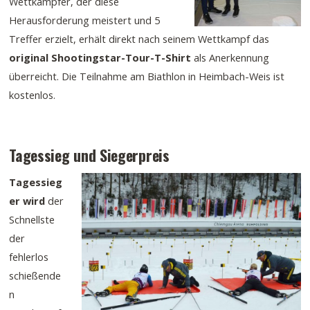
Wettkämpfer, der diese
Herausforderung meistert und 5
Treffer erzielt, erhält direkt nach seinem Wettkampf das
original Shootingstar-Tour-T-Shirt
als Anerkennung
überreicht. Die Teilnahme am Biathlon in Heimbach-Weis ist
kostenlos.
Tagessieg und Siegerpreis
Tagessieg
er wird
der
Schnellste
der
fehlerlos
schießende
n