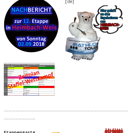
[:de]
……………………………………………………………………………………………………
………………………..
Etappengastg