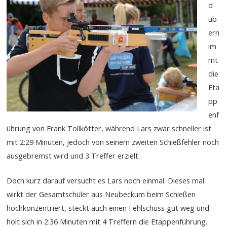
d
üb
ern
im
mt
die
Eta
pp
enf
ührung von Frank Tollkötter, während Lars zwar schneller ist
mit 2:29 Minuten, jedoch von seinem zweiten Schießfehler noch
ausgebremst wird und 3 Treffer erzielt.
Doch kurz darauf versucht es Lars noch einmal. Dieses mal
wirkt der Gesamtschüler aus Neubeckum beim Schießen
hochkonzentriert, steckt auch einen Fehlschuss gut weg und
holt sich in 2:36 Minuten mit 4 Treffern die Etappenführung.