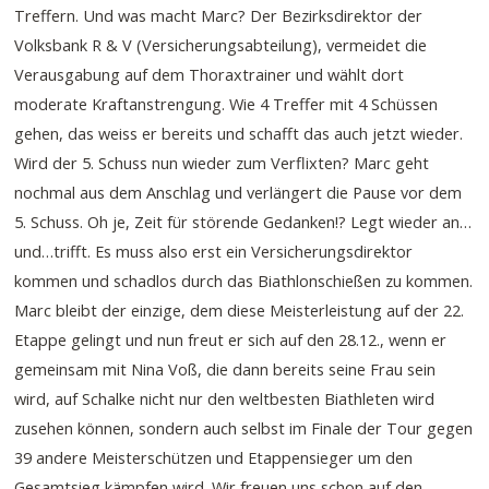
Treffern. Und was macht Marc? Der Bezirksdirektor der
Volksbank R & V (Versicherungsabteilung), vermeidet die
Verausgabung auf dem Thoraxtrainer und wählt dort
moderate Kraftanstrengung. Wie 4 Treffer mit 4 Schüssen
gehen, das weiss er bereits und schafft das auch jetzt wieder.
Wird der 5. Schuss nun wieder zum Verflixten? Marc geht
nochmal aus dem Anschlag und verlängert die Pause vor dem
5. Schuss. Oh je, Zeit für störende Gedanken!? Legt wieder an…
und…trifft. Es muss also erst ein Versicherungsdirektor
kommen und schadlos durch das Biathlonschießen zu kommen.
Marc bleibt der einzige, dem diese Meisterleistung auf der 22.
Etappe gelingt und nun freut er sich auf den 28.12., wenn er
gemeinsam mit Nina Voß, die dann bereits seine Frau sein
wird, auf Schalke nicht nur den weltbesten Biathleten wird
zusehen können, sondern auch selbst im Finale der Tour gegen
39 andere Meisterschützen und Etappensieger um den
Gesamtsieg kämpfen wird. Wir freuen uns schon auf den