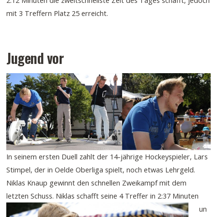
2:12 Minuten die zweitschnellste Zeit des Tages schafft, jedoch
mit 3 Treffern Platz 25 erreicht.
Jugend vor
In seinem ersten Duell zahlt der 14-jährige Hockeyspieler, Lars
Stimpel, der in Oelde Oberliga spielt, noch etwas Lehrgeld.
Niklas Knaup gewinnt den schnellen Zweikampf mit dem
letzten Schuss.
Niklas schafft seine 4 Treffer in 2:37 Minuten
un