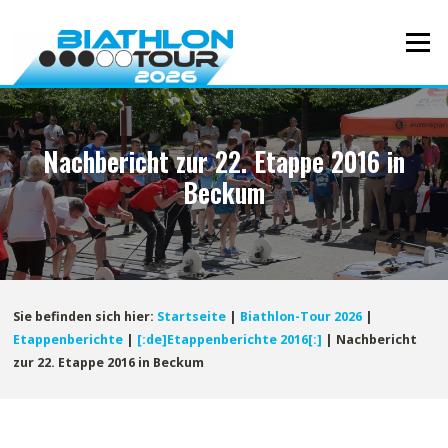
Direkt
zum
Menü
Inhalt
Nachbericht zur 22. Etappe 2016 in
Beckum
Sie befinden sich hier:
Startseite
|
Biathlon-Tour 2026
|
Etappenberichte
|
[:de]Etappenberichte 2016[:]
|
Nachbericht
zur 22. Etappe 2016 in Beckum