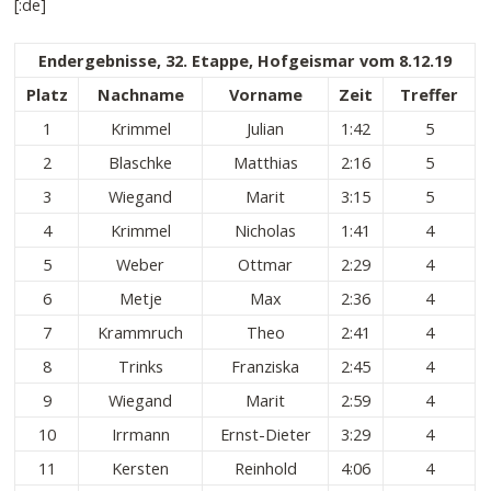
[:de]
Endergebnisse, 32. Etappe, Hofgeismar vom 8.12.19
Platz
Nachname
Vorname
Zeit
Treffer
1
Krimmel
Julian
1:42
5
2
Blaschke
Matthias
2:16
5
3
Wiegand
Marit
3:15
5
4
Krimmel
Nicholas
1:41
4
5
Weber
Ottmar
2:29
4
6
Metje
Max
2:36
4
7
Krammruch
Theo
2:41
4
8
Trinks
Franziska
2:45
4
9
Wiegand
Marit
2:59
4
10
Irrmann
Ernst-Dieter
3:29
4
11
Kersten
Reinhold
4:06
4