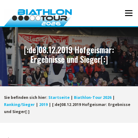
Direkt
zum
Menü
Inhalt
[:de]08.12.2019 Hofgeismar:
Ergebnisse und Sieger[:]
Sie befinden sich hier:
Startseite
|
Biathlon-Tour 2026
|
Ranking/Sieger
|
2019
|
[:de]08.12.2019 Hofgeismar: Ergebnisse
und Sieger[:]