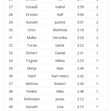
27
Schauß
Isabel
2:59
2
28
Dresen
Ralf
3:00
2
29
Kunath
Justine
3:01
2
30
Otto
Matthias
3:16
2
31
Müller
Veronika
3:20
2
32
Toran
Samir
3:22
2
33
Eichert
Daniel
2:31
1
34
Tegner
Niklas
2:33
1
35
Metje
Max
2:40
1
36
Hanf
Karl-Heinz
2:42
1
37
Wittmis
Robert
2:43
1
38
Fenker
Mike
2:48
1
39
Rohmann
Jonas
3:12
1
40
Kunath
Lina
3:13
1