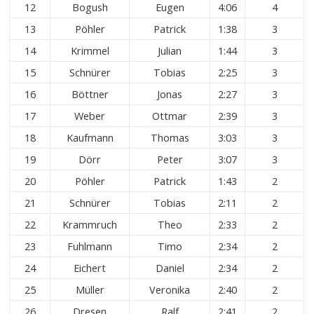
12
Bogush
Eugen
4:06
4
13
Pöhler
Patrick
1:38
3
14
Krimmel
Julian
1:44
3
15
Schnürer
Tobias
2:25
3
16
Böttner
Jonas
2:27
3
17
Weber
Ottmar
2:39
3
18
Kaufmann
Thomas
3:03
3
19
Dörr
Peter
3:07
3
20
Pöhler
Patrick
1:43
2
21
Schnürer
Tobias
2:11
2
22
Krammruch
Theo
2:33
2
23
Fuhlmann
Timo
2:34
2
24
Eichert
Daniel
2:34
2
25
Müller
Veronika
2:40
2
26
Dresen
Ralf
2:41
2