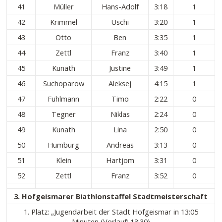
41
Müller
Hans-Adolf
3:18
1
42
Krimmel
Uschi
3:20
1
43
Otto
Ben
3:35
1
44
Zettl
Franz
3:40
1
45
Kunath
Justine
3:49
1
46
Suchoparow
Aleksej
4:15
1
47
Fuhlmann
Timo
2:22
0
48
Tegner
Niklas
2:24
0
49
Kunath
Lina
2:50
0
50
Humburg
Andreas
3:13
0
51
Klein
Hartjom
3:31
0
52
Zettl
Franz
3:52
0
3. Hofgeismarer Biathlonstaffel Stadtmeisterschaft
1. Platz: „Jugendarbeit der Stadt Hofgeismar in 13:05
Minuten (Vorlauf: 13:30)