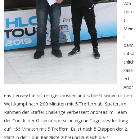
von
Justu
s
Meie
r
dann
tatsä
chlich
kassi
ert.
Andr
eas Terwey hat sich eingeschossen und schließt seinen dritten
Wettkampf nach 2:00 Minuten mit 5 Treffern ab. Später, im
Rahmen der Staffel-Challenge verbessert Andreas im Team
der Coesfelder Ossenköppe seine eigene Tagesbestleistung
auf 1:56 Minuten mit 5 Treffern. Es ist nach 5 Etappen der 2.
Platz in der Tour-Rangliste 2019 und zugleich die 4.