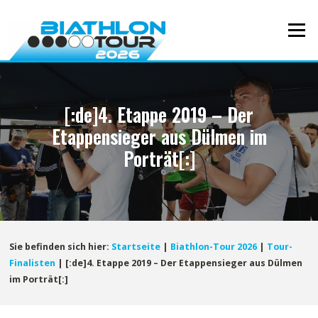
Direkt
zum
Menü
Inhalt
[:de]4. Etappe 2019 – Der
Etappensieger aus Dülmen im
Porträt[:]
Sie befinden sich hier:
Startseite
|
Biathlon-Tour 2026
|
Tour-
Finalisten
|
[:de]4. Etappe 2019 – Der Etappensieger aus Dülmen
im Porträt[:]