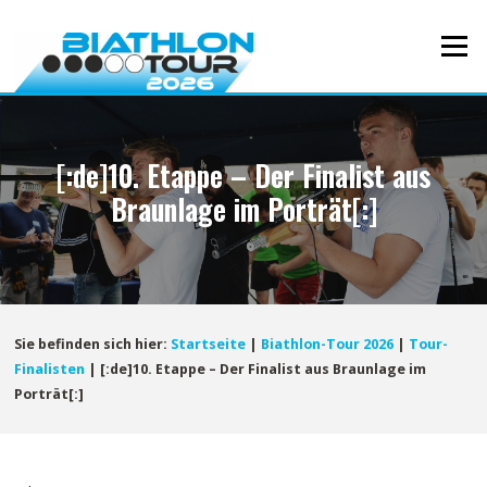
Direkt
zum
Menü
Inhalt
[:de]10. Etappe – Der Finalist aus
Braunlage im Porträt[:]
Sie befinden sich hier:
Startseite
|
Biathlon-Tour 2026
|
Tour-
Finalisten
|
[:de]10. Etappe – Der Finalist aus Braunlage im
Porträt[:]