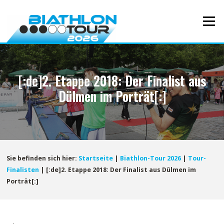
Direkt
zum
Menü
Inhalt
[:de]2. Etappe 2018: Der Finalist aus
Dülmen im Porträt[:]
Sie befinden sich hier:
Startseite
|
Biathlon-Tour 2026
|
Tour-
Finalisten
|
[:de]2. Etappe 2018: Der Finalist aus Dülmen im
Porträt[:]