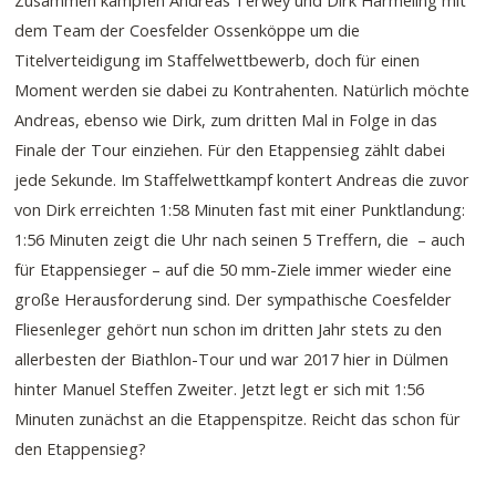
Zusammen kämpfen Andreas Terwey und Dirk Harmeling mit
dem Team der Coesfelder Ossenköppe um die
Titelverteidigung im Staffelwettbewerb, doch für einen
Moment werden sie dabei zu Kontrahenten. Natürlich möchte
Andreas, ebenso wie Dirk, zum dritten Mal in Folge in das
Finale der Tour einziehen. Für den Etappensieg zählt dabei
jede Sekunde. Im Staffelwettkampf kontert Andreas die zuvor
von Dirk erreichten 1:58 Minuten fast mit einer Punktlandung:
1:56 Minuten zeigt die Uhr nach seinen 5 Treffern, die – auch
für Etappensieger – auf die 50 mm-Ziele immer wieder eine
große Herausforderung sind. Der sympathische Coesfelder
Fliesenleger gehört nun schon im dritten Jahr stets zu den
allerbesten der Biathlon-Tour und war 2017 hier in Dülmen
hinter Manuel Steffen Zweiter. Jetzt legt er sich mit 1:56
Minuten zunächst an die Etappenspitze. Reicht das schon für
den Etappensieg?