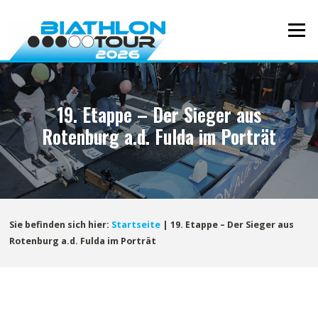
Direkt
zum
Menü
Inhalt
19. Etappe – Der Sieger aus
Rotenburg a.d. Fulda im Porträt
Sie befinden sich hier:
Startseite
|
19. Etappe – Der Sieger aus
Rotenburg a.d. Fulda im Porträt