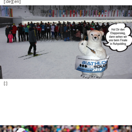
[:de][:en]
[:]