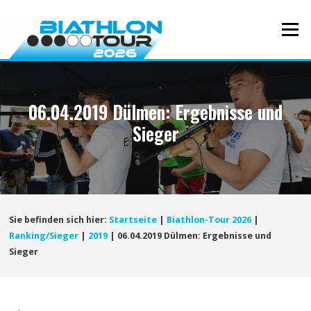
Direkt
zum
Menü
Inhalt
06.04.2019 Dülmen: Ergebnisse und
Sieger
Sie befinden sich hier:
Startseite
|
Biathlon-Tour 2026
|
Ranking/Sieger
|
2019
|
06.04.2019 Dülmen: Ergebnisse und
Sieger