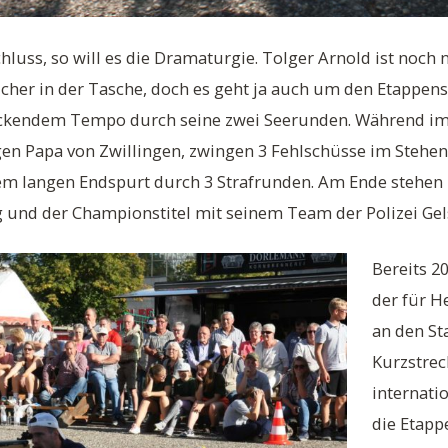
uss, so will es die Dramaturgie. Tolger Arnold ist noch ni
icher in der Tasche, doch es geht ja auch um den Etappens
ruckendem Tempo durch seine zwei Seerunden. Während im
ngen Papa von Zwillingen, zwingen 3 Fehlschüsse im Steh
nem langen Endspurt durch 3 Strafrunden. Am Ende stehen
 und der Championstitel mit seinem Team der Polizei Gel
Bereits 2
der für H
an den St
Kurzstrec
internati
die Etapp