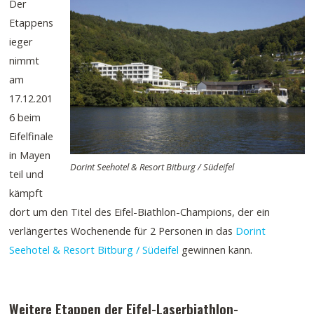
Der
Etappens
ieger
nimmt
am
17.12.201
6 beim
Eifelfinale
in Mayen
Dorint Seehotel & Resort Bitburg / Südeifel
teil und
kämpft
dort um den Titel des Eifel-Biathlon-Champions, der ein
verlängertes Wochenende für 2 Personen in das
Dorint
Seehotel & Resort Bitburg / Südeifel
gewinnen kann.
Weitere Etappen der Eifel-Laserbiathlon-