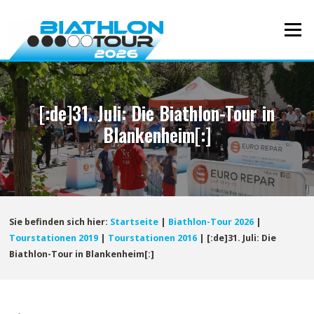
Direkt
zum
Menü
Inhalt
[:de]31. Juli: Die Biathlon-Tour in
Blankenheim[:]
Sie befinden sich hier:
Startseite
|
Biathlon-Tour 2026
|
Tourstationen 2019
|
Tourstationen 2016
|
[:de]31. Juli: Die
Biathlon-Tour in Blankenheim[:]