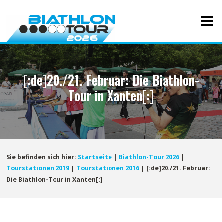
Direkt
zum
Menü
Inhalt
[:de]20./21. Februar: Die Biathlon-
Tour in Xanten[:]
Sie befinden sich hier:
Startseite
|
Biathlon-Tour 2026
|
Tourstationen 2019
|
Tourstationen 2016
|
[:de]20./21. Februar:
Die Biathlon-Tour in Xanten[:]