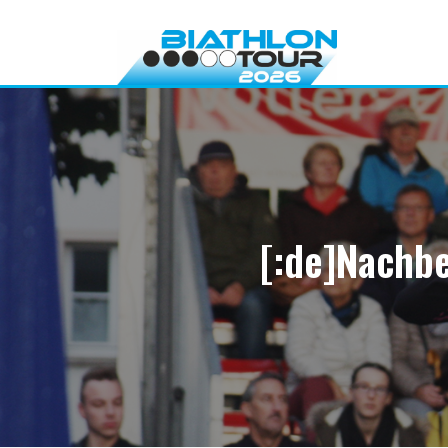
Direkt
zum
Inhalt
[:de]Nachbe