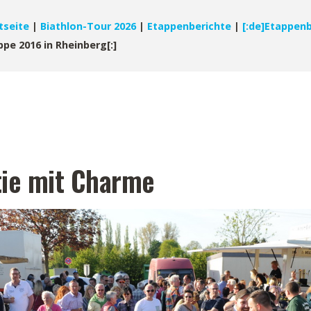
tseite
|
Biathlon-Tour 2026
|
Etappenberichte
|
[:de]Etappenb
ppe 2016 in Rheinberg[:]
tie mit Charme