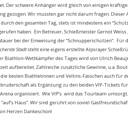
et. Der schwere Anhänger wird gleich von einigen kräfti
g gezogen. Wir mussten gar nicht darum fragen. Dieser A
durch den gesamten Tag, stets ist mindestens ein “Schüt
gerufen haben. Ein Betreuer, Schießmeister Gernot Weiss 
dauer bei der Einweisung der “Schnupperschützen”. Für 
cherste Stadt
steht eine eigens erstellte Alpsrayer Schieß
ller Biathlon-Wettkämpfer des Tages wird von Ulrich Beauj
lt aufbereitet. Zahlreiche zusätzliche Gewinne, u.a. Bout
die besten Biathletinnen und Veltins-Fässchen auch für den 
ruderschaft als Ergänzung zu den beiden VIP-Tickets für
-Arena organisiert. Wie VIP’s wird das Tourteam umsorgt
“auf’s Haus”. Wir sind gerührt von soviel Gastfreundschaf
on Herzen Dankeschön!